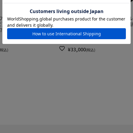
ワニ革 Wファスナー長財布（1
レザック 財布 パイソン ミド
） グリーン 国産(日本製)
ト カモフラージュイエロー 国
75 gr
LE'SAC 8199 camoye
取り寄せ商品
¥
33,000
税込
税込