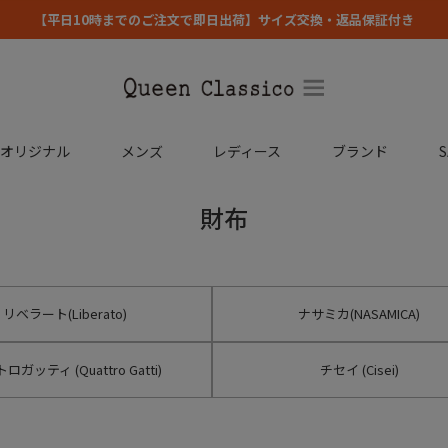
【平日10時までのご注文で即日出荷】サイズ交換・返品保証付き
コオリジナル
メンズ
レディース
ブランド
S
財布
リベラート(Liberato)
ナサミカ(NASAMICA)
ロガッティ (Quattro Gatti)
チセイ (Cisei)