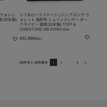
ルウォレッ
トフ＆ロードストーン Lジップ ロング ウ
産(日本製)
ォレット 長財布 シュリンクレザー ダー
クネイビー 国産(日本製) TOFF &
LOADSTONE r98-01054 idnv
¥
31,900
税込
65
件中
1
-
20
件表示
1
2
…
4