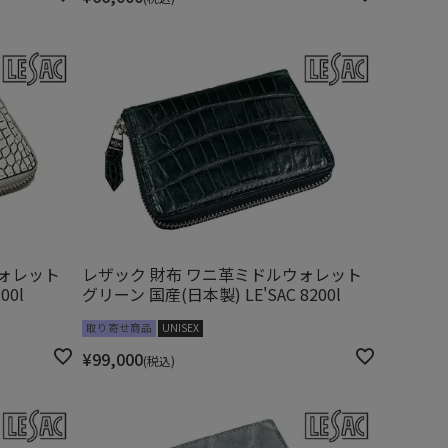
ウォレット
レザック 財布 ワニ革ミドルウォレット
00l
グリーン 国産(日本製) LE'SAC 8200l
取り寄せ商品
UNISEX
¥
99,000
税込