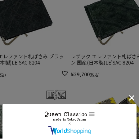
エレファント札ばさみ ブラッ
レザック エレファント札ばさ
製)LE'SAC 8204
ン 国産(日本製)LE'SAC 8204
¥
29,700
税込
税込