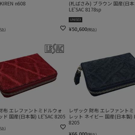
KIREN n608
(札ばさみ) ブラウン 国産(日本
LE'SAC 8178sp
UNISEX
¥
50,600
税込
税込
財布 エレファントミドルウォ
レザック 財布 エレファント
ド 国産(日本製) LE'SAC 8205
レット ネイビー 国産(日本製) L
8205
税込
¥
66,000
税込