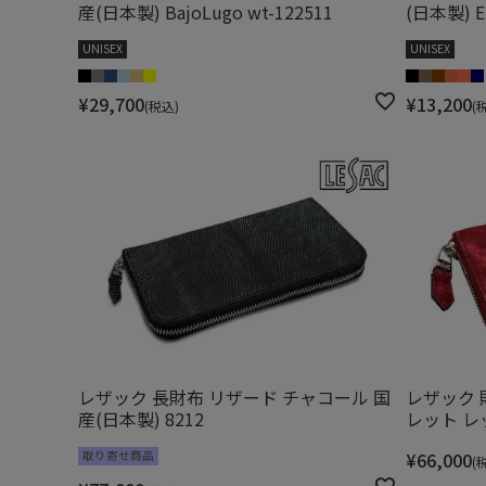
産(日本製) BajoLugo wt-122511
(日本製) E
UNISEX
UNISEX
¥
29,700
¥
13,200
税込
レザック 長財布 リザード チャコール 国
レザック 
産(日本製) 8212
レット レッ
取り寄せ商品
¥
66,000