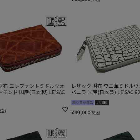
財布 エレファントミドルウォ
レザック 財布 ワニ革ミドル
モンド 国産(日本製) LE'SAC
バニラ 国産(日本製) LE'SAC 82
取り寄せ商品
UNISEX
税込
¥
99,000
税込