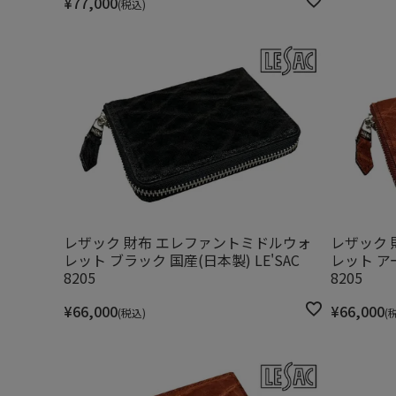
¥
77,000
税込
レザック 財布 エレファントミドルウォ
レザック 
レット ブラック 国産(日本製) LE'SAC
レット アー
8205
8205
¥
66,000
¥
66,000
税込