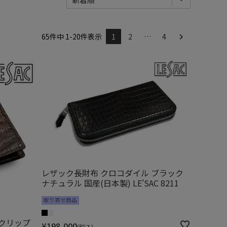
65
件中
1
-
20
件表示
1
2
…
4
レザック長財布 クロコダイル ブラック
ナチュラル 国産(日本製) LE'SAC 8211
取り寄せ商品
ークリップ
¥
198,000
税込