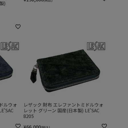
製)
ミドルウォ
レザック 財布 エレファントミドルウォ
E'SAC
レット グリーン 国産(日本製) LE'SAC
8205
¥
66,000
税込