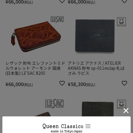
¥
66,000
¥
66,000
税込
税込
レザック 財布 エレファントミド
アトリエ アクナス / ATELIER
ルウォレット アーモンド 国産
AKNAS 財布 sp-011mclap 札ば
(日本製) LE'SAC 8205
さみ ラピス
¥
66,000
¥
58,300
税込
税込