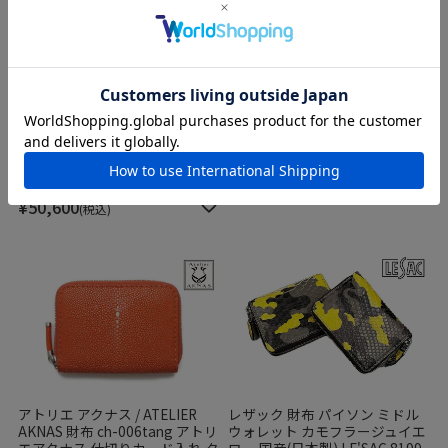
アトリエ アクナス / ATELIER
AKNAS 財布 wp-012st ミニマル
スマート財布 スティール
レザック クロコダイル マネーク
取り寄せ商品
リップ (札ばさみ) ブラウン 国産
¥
49,500
税込
(日本製) LE'SAC 8178sp
UNISEX
¥
50,600
税込
アトリエ アクナス / ATELIER
レザック 財布 パイソン ミドル
AKNAS 財布 ch-006tang アトリ
ウォレット カモフラージュイエ
エアクナス 仕切りカード入れ タ
ロー 国産(日本製) LE'SAC 8199