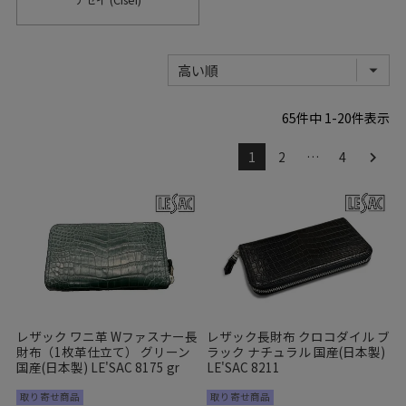
65
件中
1
-
20
件表示
1
2
…
4
レザック ワニ革 Wファスナー長
レザック長財布 クロコダイル ブ
財布（1枚革仕立て） グリーン
ラック ナチュラル 国産(日本製)
国産(日本製) LE'SAC 8175 gr
LE'SAC 8211
取り寄せ商品
取り寄せ商品