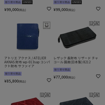
取り寄せ商品
UNISEX
取り寄せ商品
UNISEX
¥
99,000
¥
99,000
税込
税込
アトリエ アクナス / ATELIER
レザック 長財布 リザード チャ
AKNAS 財布 wp-013sap コンパ
コール 国産(日本製) 8212
クト財布 サファイア
取り寄せ商品
取り寄せ商品
¥
77,000
税込
¥
85,800
税込