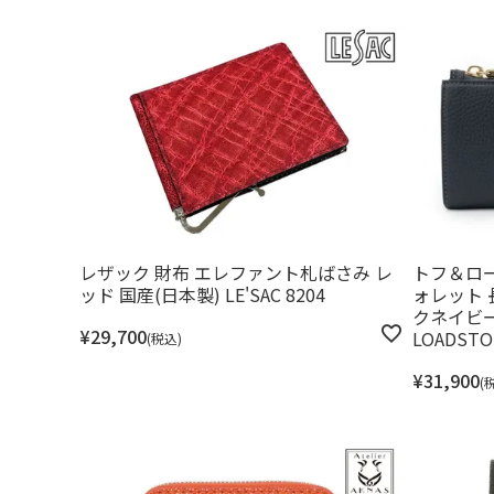
レザック 財布 エレファント札ばさみ レ
トフ＆ロー
ッド 国産(日本製) LE'SAC 8204
ォレット 
クネイビー 
¥
29,700
LOADSTON
税込
¥
31,900