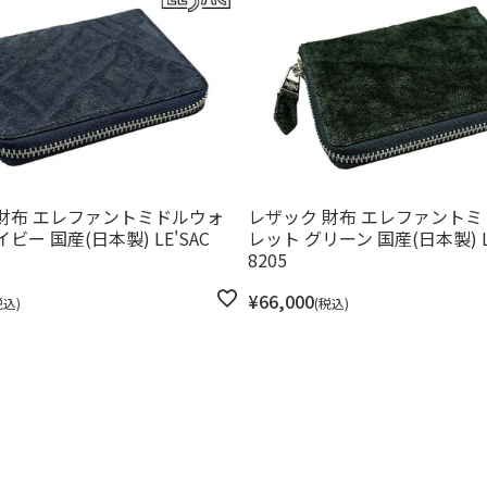
財布 エレファントミドルウォ
レザック 財布 エレファント
ビー 国産(日本製) LE'SAC
レット グリーン 国産(日本製) LE
8205
¥
66,000
税込
税込