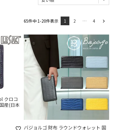
65
件中
1
-
20
件表示
1
2
…
4
ppl クロコ
国産(日本
バジョルゴ 財布 ラウンドウォレット 国