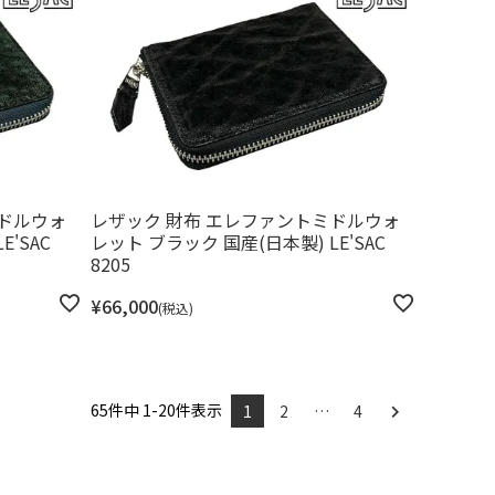
ミドルウォ
レザック 財布 エレファントミドルウォ
'SAC
レット ブラック 国産(日本製) LE'SAC
8205
¥
66,000
税込
65
件中
1
-
20
件表示
1
2
…
4