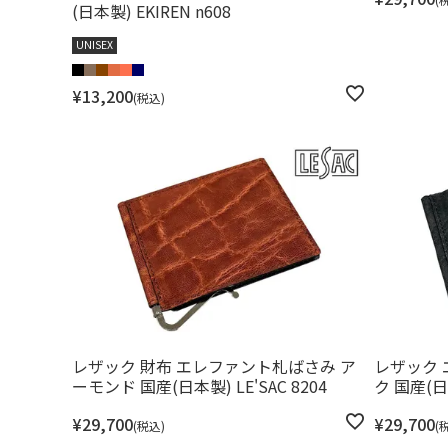
(日本製) EKIREN n608
UNISEX
¥
13,200
税込
レザック 財布 エレファント札ばさみ ア
レザック 
ーモンド 国産(日本製) LE'SAC 8204
ク 国産(日本
¥
29,700
¥
29,700
税込