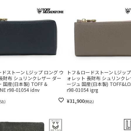
ドストーン Lジップ ロング ウ
トフ＆ロードストーン Lジップ
長財布 シュリンクレザー ダー
ォレット 長財布 シュリンクレ
国産(日本製) TOFF &
ージュ 国産(日本製) TOFF&LO
E r98-01054 idnv
r98-01054 igrg
¥
31,900
税込
税込