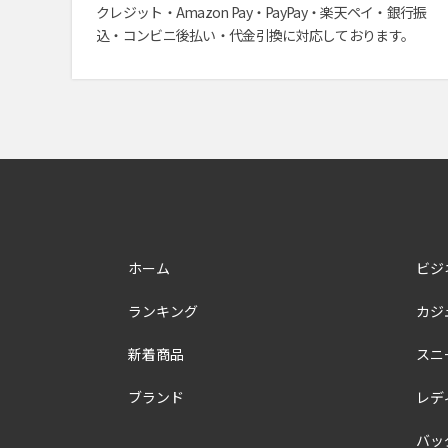
クレジット・Amazon Pay・PayPay・楽天ペイ・銀行振
込・コンビニ後払い・代金引換に対応しております。
ホーム
ビジ
ランキング
カジ
新着商品
スニ
ブランド
レデ
バッ