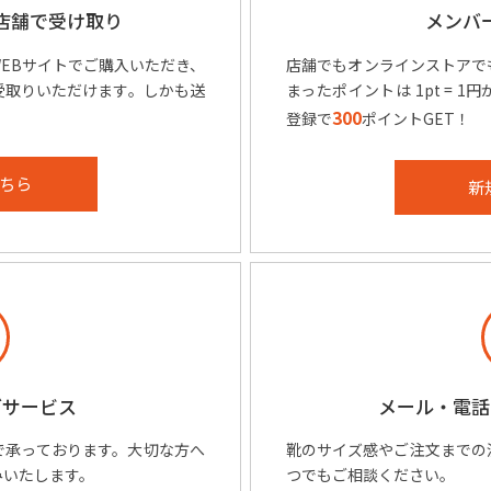
店舗で受け取り
メンバ
EBサイトでご購入いただき、
店舗でもオンラインストアで
受取りいただけます。しかも送
まったポイントは 1pt = 
300
登録で
ポイントGET！
ちら
新
グサービス
メール・電話
で承っております。大切な方へ
靴のサイズ感やご注文までの
みいたします。
つでもご相談ください。