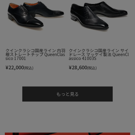
クインクラシコ国産ライン 内羽
クインクラシコ国産ライン サイ
根ストレートチップ QueenClas
ドレース マッケイ製法 QueenCl
sico 17001
assico 41003S
¥
22,000
¥
28,600
(税込)
(税込)
もっと見る