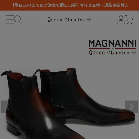
【平日10時までのご注文で即日出荷】サイズ交換・返品保証付き