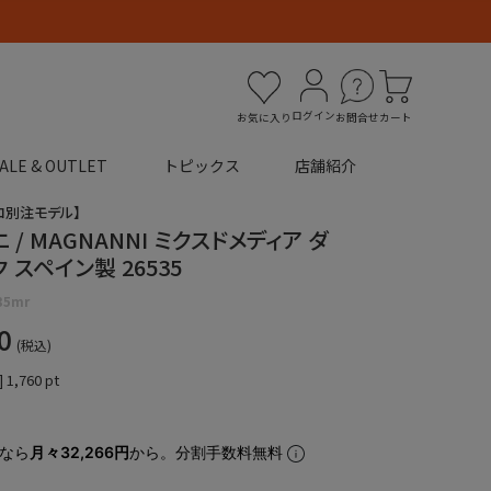
ログイン
お気に入り
お問合せ
カート
ALE & OUTLET
トピックス
店舗紹介
コ別注モデル】
 / MAGNANNI ミクスドメディア ダ
 スペイン製 26535
35mr
0
税込
]
1,760
pt
なら
月々32,266円
から。分割手数料無料