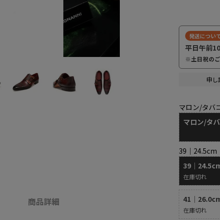
発送につい
平日午前1
※土日祝の
申し
マロン/タバ
マロン/タ
39｜24.5cm
39｜24.5c
在庫切れ
41｜26.0c
商品詳細
在庫切れ