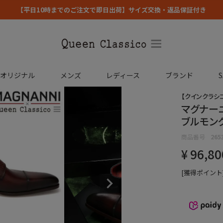
【平日10時までのご注文で即日出荷】サイズ交換・返品保証付き
コオリジナル
メンズ
レディース
ブランド
S
【クインクラシ
マグナーニ
ブルモンク
商品番号
265
¥
96,80
[獲得ポイント