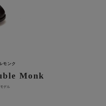
ルモンク
uble Monk
注モデル