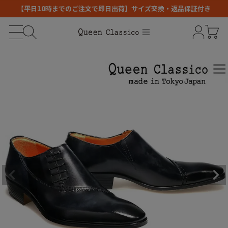
【平日10時までのご注文で即日出荷】サイズ交換・返品保証付き