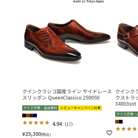
クインクラシコ国産ライン サイドレース
クインク
スリッポン QueenClassico 250050
クストラップ
34003snt
サイズ交換・返品無料
レビューキャンペーン対象
サイズ交換・
4.94
（
17
）
¥
25,300
税込