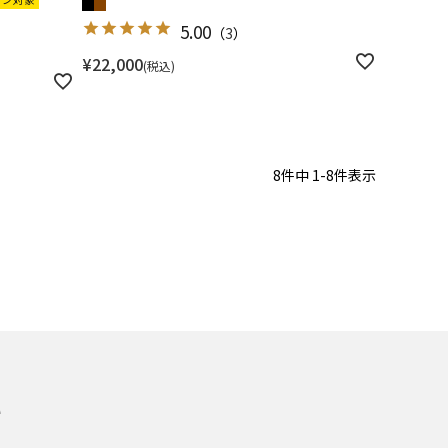
5.00
（
3
）
¥
22,000
税込
8
件中
1
-
8
件表示
れ