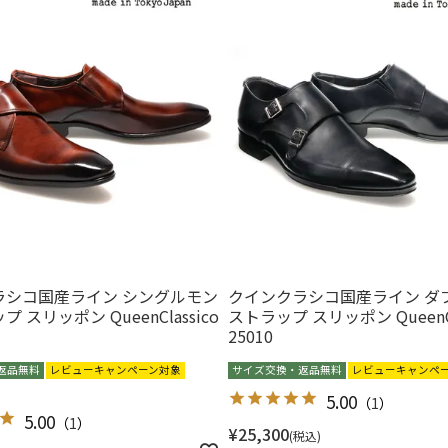
ラシコ国産ライン シングルモン
クインクラシコ国産ライン ダ
 スリッポン QueenClassico
ストラップ スリッポン QueenCl
25010
返品無料
レビューキャンペーン対象
サイズ交換・返品無料
レビューキャンペ
5.00
（
1
）
5.00
（
1
）
¥
25,300
税込