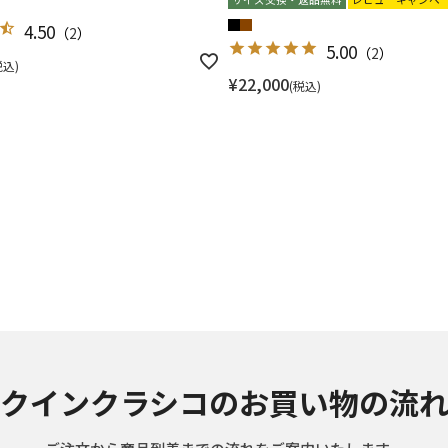
4.50
（
2
）
5.00
（
2
）
税込
¥
22,000
税込
クインクラシコのお買い物の流