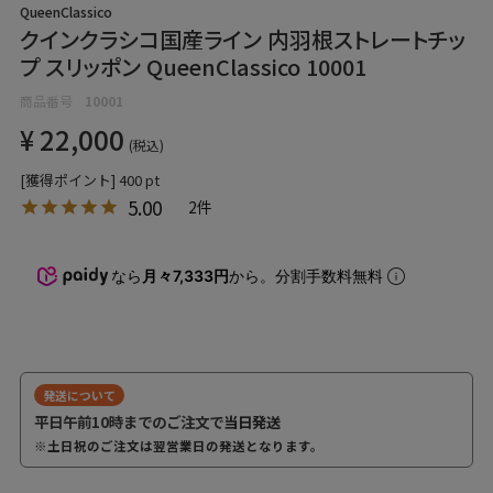
QueenClassico
クインクラシコ国産ライン 内羽根ストレートチッ
プ スリッポン QueenClassico 10001
商品番号
10001
¥
22,000
税込
[獲得ポイント]
400
pt
5.00
2
なら
月々7,333円
から。分割手数料無料
発送について
平日午前10時までのご注文で
当日発送
※土日祝のご注文は翌営業日の発送となります。