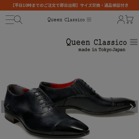
【平日10時までのご注文で即日出荷】サイズ交換・返品保証付き