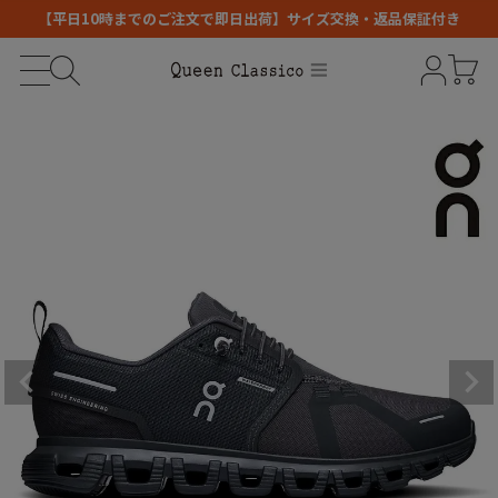
【平日10時までのご注文で即日出荷】サイズ交換・返品保証付き