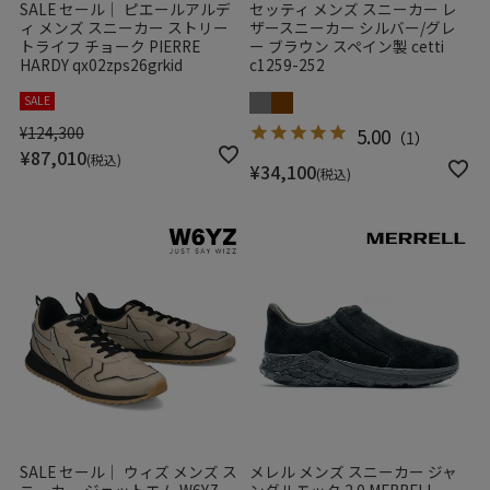
SALE セール｜ ピエールアルデ
セッティ メンズ スニーカー レ
ィ メンズ スニーカー ストリー
ザースニーカー シルバー/グレ
トライフ チョーク PIERRE
ー ブラウン スペイン製 cetti
HARDY qx02zps26grkid
c1259-252
SALE
¥
124,300
5.00
（
1
）
¥
87,010
税込
¥
34,100
税込
SALE セール｜ ウィズ メンズ ス
メレル メンズ スニーカー ジャ