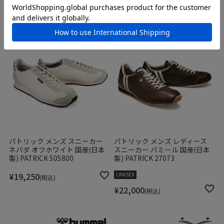
¥
14,630
税込
パトリック メンズ スニーカー
パトリック メンズ レディース
ネバダ オフホワイト 国産(日本
スニーカー パミール 国産(日本
製) PATRICK 505800
製) PATRICK 27073
¥
19,250
UNISEX
税込
¥
22,000
税込