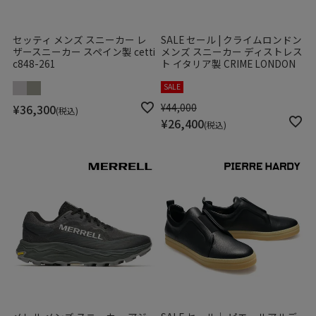
セッティ メンズ スニーカー レ
SALE セール | クライムロンドン
ザースニーカー スペイン製 cetti
メンズ スニーカー ディストレス
c848-261
ト イタリア製 CRIME LONDON
SALE
¥
44,000
¥
36,300
税込
¥
26,400
税込