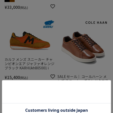
¥
33,000
税込
カルフ メンズ スニーカー チャ
ンピオンエア ジャファオレンジ
ブラック KARHUkh805001 i
SALE セール｜ コールハーン メ
¥
15,400
税込
ンズ スニーカー グランドクロス
コートデイリースニーカー ブリ
ティッシュタン/アイボリー
COLE HAAN c39986
SALE
¥
20,900