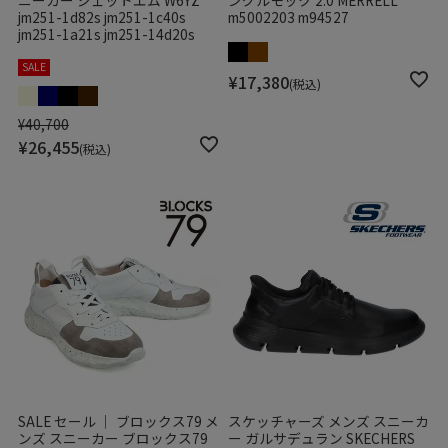
ニーカー ジェットエム W6YZ
ングルモック 2.0 MERRELL
jm251-1d82s jm251-1c40s
m5002203 m94527
jm251-1a21s jm251-14d20s
SALE
¥
17,380
税込
¥
40,700
¥
26,455
税込
SALE セール ｜ ブロックス79 メ
スケッチャーズ メンズ スニーカ
ンズ スニーカー ブロックス79
ー ガルサデュラン SKECHERS