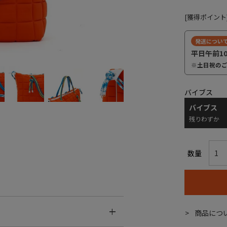
[獲得ポイント
発送につい
平日午前1
※土日祝の
バイブス
バイブス
残りわずか
商品につ