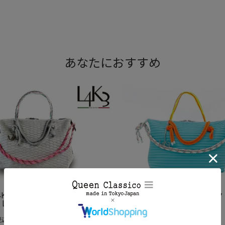
あなたにおすすめ
4K3] クイーンレーク イタリア
[レーク L4K3] クイーンレー
LAKE QL-08JP
製 QUEEN LAKE QL-814JP
¥
61,600
税込)
(税込)