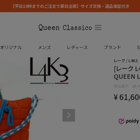
【平日10時までのご注文で即日出荷】サイズ交換・返品保証付き
コオリジナル
メンズ
レディース
ブランド
S
レーク / L4K3
[レーク 
QUEEN L
商品番号
ql-
¥
61,60