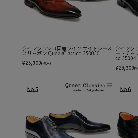
手で持つことも肩から掛けて使う
L4K3
History
クインクラシコ国産ライン サイドレース
クインク
スリッポン QueenClassico 250050
ートチップ 
2009年にイタリアのイセオ湖で誕生した、伝統的なイタ
co 25004
¥
25,300
ンドL4K3（レーク）。
(税込)
¥
25,300
(
使用されている生地は、ダイバーのウェットスーツに採用
施されることでエンボス加工をより鮮明に浮き出し、通常
機能性を兼ね備えている。
また、ネオプレーン生地と並ぶL4K3のシンボルであるロー
ーグで使用されるゴールネットにも選ばれるほど、最も高
いる。
この「航海用ロープ」と「ネオプレン素材」をシンボルとし
品質をどこまでも追及していきます。