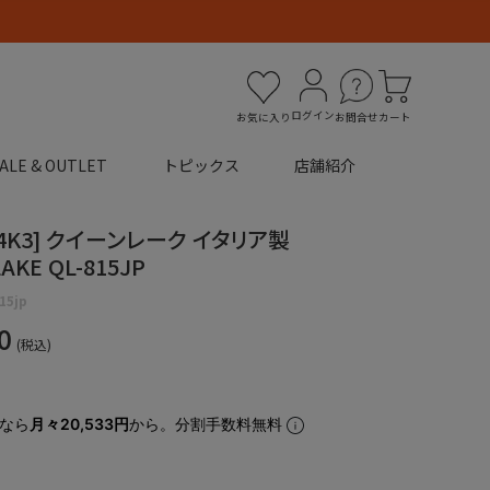
ログイン
お気に入り
お問合せ
カート
ALE & OUTLET
トピックス
店舗紹介
L4K3] クイーンレーク イタリア製
AKE QL-815JP
815jp
0
税込
なら
月々20,533円
から。分割手数料無料