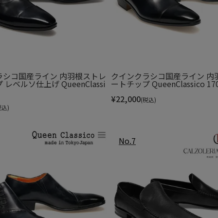
ことも可能です。
ラシコ国産ライン 内羽根ストレ
クインクラシコ国産ライン 内
レベルソ仕上げ QueenClassi
ートチップ QueenClassico 17
リアの技術とデザイン力を集結させたブラ
¥
22,000
(税込)
税込)
されるネオプレーン素材に改善に改善を
の市場には並ばないような美しさと高い
プはサッカー セリエAやチャンピオンリ
い品質のロープとして世界に認められて
てL4K3は他では再現不可能な比類なき