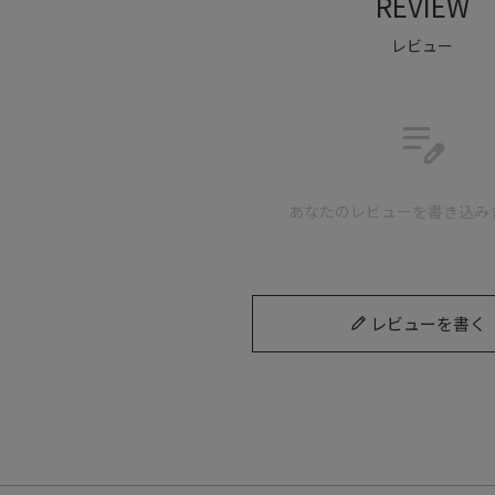
REVIEW
レビュー
edit_note
あなたのレビューを書き込み
レビューを書く
LADY LAKEよりも縦に長いサイズになっており
なっています。
バッグの生地にはウェットスーツにも使われる柔軟