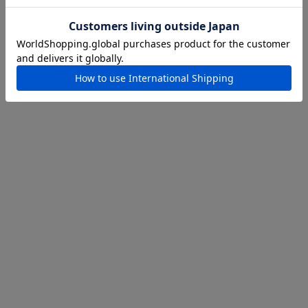
チェックした商品
作りロープ(ディンギーロープ)が
。