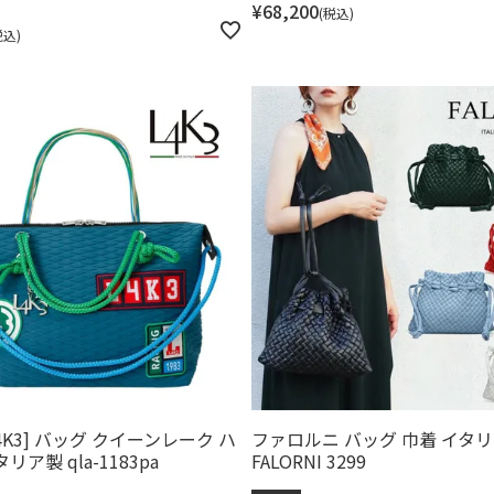
¥
68,200
税込
税込
4K3] バッグ クイーンレーク ハ
ファロルニ バッグ 巾着 イタ
リア製 qla-1183pa
FALORNI 3299