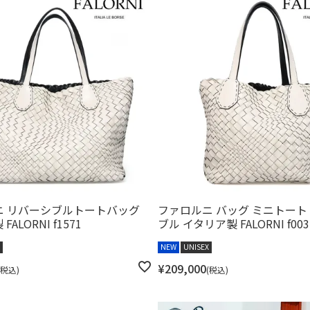
ニ リバーシブルトートバッグ
ファロルニ バッグ ミニトート
ALORNI f1571
ブル イタリア製 FALORNI f003
NEW
UNISEX
¥
209,000
税込
税込