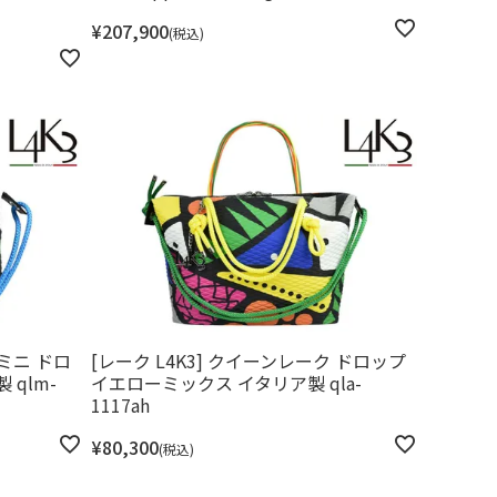
¥
207,900
税込
クミニ ドロ
[レーク L4K3] クイーンレーク ドロップ
qlm-
イエローミックス イタリア製 qla-
1117ah
¥
80,300
税込