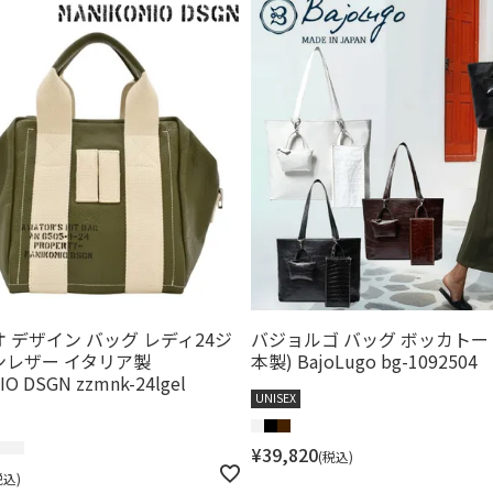
 デザイン バッグ レディ24ジ
バジョルゴ バッグ ボッカトー
ンレザー イタリア製
本製) BajoLugo bg-1092504
O DSGN zzmnk-24lgel
UNISEX
¥
39,820
税込
税込