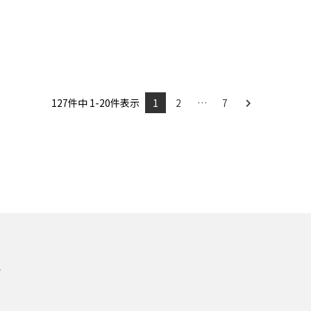
127
件中
1
-
20
件表示
1
2
…
7
れ