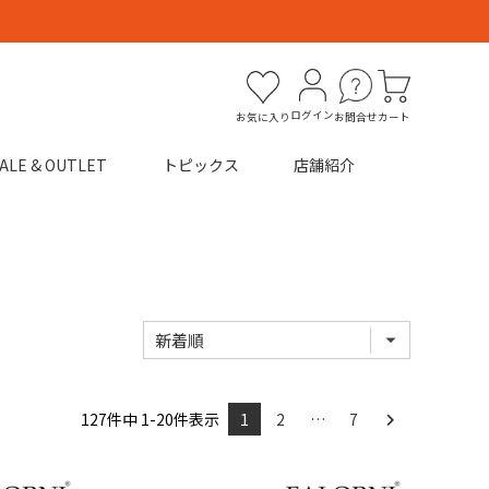
ログイン
お気に入り
お問合せ
カート
ALE & OUTLET
トピックス
店舗紹介
127
件中
1
-
20
件表示
1
2
…
7