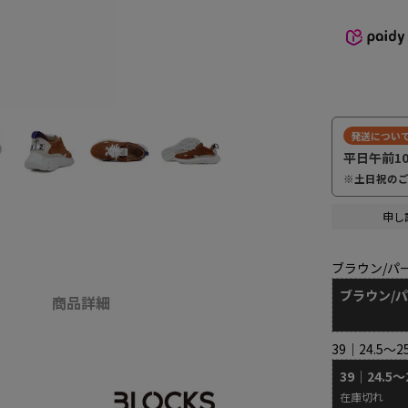
発送につい
平日午前1
※土日祝の
申し
ブラウン/パ
ブラウン/
商品詳細
39｜24.5～2
39｜24.5～
在庫切れ