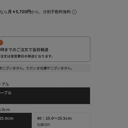
なら
月々5,720円
から。分割手数料無料
て
0時までのご注文で
当日発送
ご注文は翌営業日の発送となります。
訳ございません。ただいま在庫がございません。
ープル
パープル
5.0cm
25.0cm
40｜25.0～25.5cm
在庫切れ