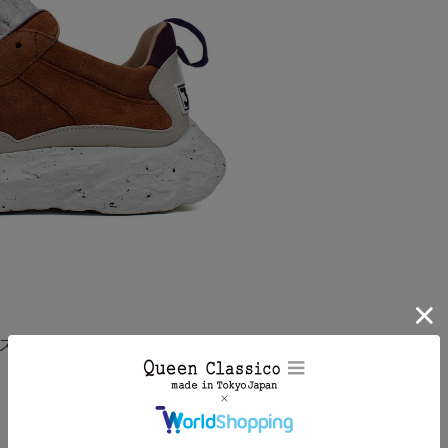
パイアされた、BLOCKS79の定
。