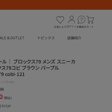
ログイン
お気に入り
お問合せ
カート
ALE & OUTLET
トピックス
店舗紹介
セール｜ ブロックス79 メンズ スニーカ
ス79コビ ブラウン パープル
9 cobi-121
i-121brpp
00
0
税込
]
312
pt