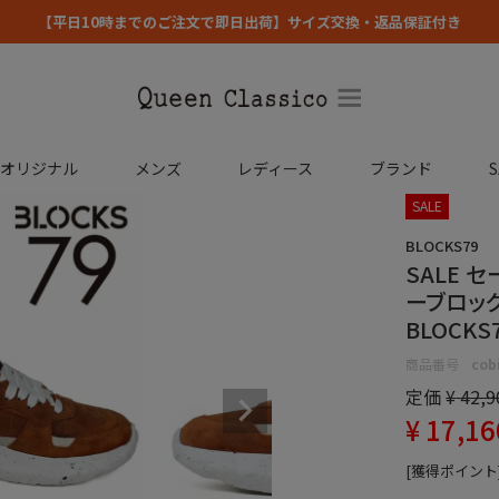
【平日10時までのご注文で即日出荷】サイズ交換・返品保証付き
コオリジナル
メンズ
レディース
ブランド
S
SALE
BLOCKS79
SALE 
ーブロック
BLOCKS7
商品番号
cob
定価
¥
42,9
¥
17,16
[獲得ポイント