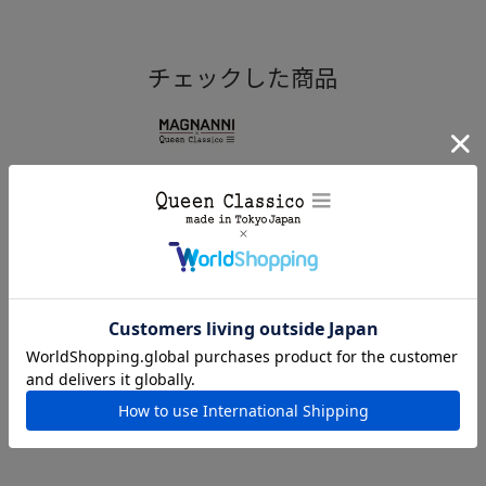
カラーリングは、染料を丸く描きながら何層にも色付ける
WIND(ウィンド)という手法を採用しており、引き込まれるよ
チェックした商品
うな色合いに。
マグナーニ / MAGNANNI ライン
ステッチ ホールカット グリス
スペイン製25706
¥
86,900
(税込)
マグナーニのカラリストは“色の魔術師”と称えられており、