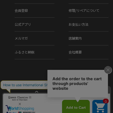
徴です。 1954年、スペインのアルマンサで創業し、3世代に渡って丁寧
な靴作りを継承しているマグナーニ。 得意とする製法は、『ボロネー
会員登録
修理/リペアについて
ゼ製法』。ライニングとインソールを袋縫いにすることにより、足を
優しく包み込み、軽さと屈曲性に富んでいます。素材は全てにグレー
公式アプリ
お支払い方法
ドが高く、ラスト、色入れ、エレガントなデザイン性など、細部に至
るまで職人の拘りが詰まっています。
メルマガ
店舗案内
ふるさと納税
会社概要
Item Information
▼ブランド
MAGNANNI / マグナーニ
Made in Spain / スペイン製
Copyright (C) Q.R.C Co., Ltd. All Rights reserved.
▼品番