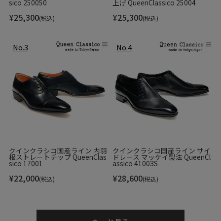
あるダブルオパンカ仕様になっており、土踏まず部分の底材
sico 250050
上げ QueenClassico 25004
を熟練職人によって手縫いで巻き上げています。
¥
25,300
¥
25,300
(税込)
(税込)
クインクラシコ国産ライン 内羽
クインクラシコ国産ライン サイ
根ストレートチップ QueenClas
ドレース マッケイ製法 QueenCl
sico 17001
assico 41003S
¥
22,000
¥
28,600
(税込)
(税込)
靴底はレザーとラバーを組み合わせたコンビネーション底を
カスタマイズしています。