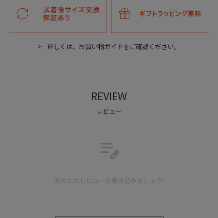
Line stitch whole cut
アウトサイドに施されたウェーブラインのステッチが個性的なホール
カット。
詳しくは、お買い物ガイドをご確認ください。
REVIEW
Detail
レビュー
edit_note
あなたのレビューを書き込みましょう!