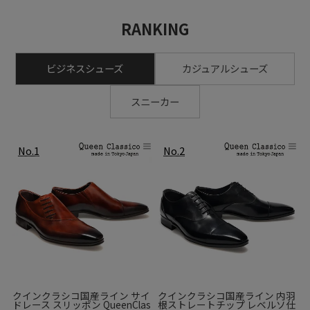
カラーリングの妙技を際限なく発揮しています。
RANKING
ビジネスシューズ
カジュアルシューズ
スニーカー
ラバーにはブランドロゴが刻印されており、細かなところま
でマグナーニのこだわりを感じます。
また、マグナーニのアイコンである、アーチサポート効果の
クインクラシコ国産ライン サイ
クインクラシコ国産ライン 内羽
ドレース スリッポン QueenClas
根ストレートチップ レベルソ仕