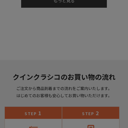
もっと見る
レザーの“通気性の良さ・しなやかさ”、ラバーの“グリップ
力・耐摩耗性”、それぞれの長所を取り入れた作りになってい
ます。
クインクラシコのお買い物の流れ
ご注文から商品到着までの流れをご案内いたします。
はじめてのお客様も安心してお買い物いただけます。
1
2
STEP
STEP
さらに独自のボロネーゼ製法により足をレザーで包み込むこ