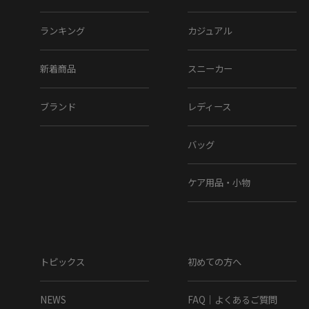
ランキング
カジュアル
グリス
新着商品
スニーカー
ブランド
レディース
バッグ
ケア用品・小物
トープ
※クリックで商品が新ウィンドウで開きます。
MAGNANNI
トピックス
初めての方へ
History
NEWS
FAQ｜よくあるご質問
足を包み込むような柔らかい履き心地。これがマグナーニの最大の特