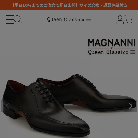
【平日10時までのご注文で即日出荷】サイズ交換・返品保証付き