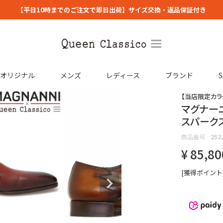
【平日10時までのご注文で即日出荷】サイズ交換・返品保証付き
コオリジナル
メンズ
レディース
ブランド
S
【当店限定カラ
マグナーニ
スパークス
商品番号
252
¥
85,80
[獲得ポイント