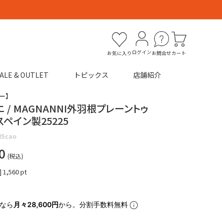
ログイン
お気に入り
お問合せ
カート
ALE & OUTLET
トピックス
店舗紹介
ー】
 / MAGNANNI外羽根プレーントゥ
ペイン製25225
25cao
0
税込
]
1,560
pt
なら
月々28,600円
から。分割手数料無料