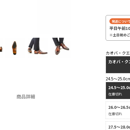
発送につい
平日午前1
※土日祝の
カオバ・ク
カオバ・ク
24.5～25.0c
24.5～25.
在庫切れ
商品詳細
26.0～26.
在庫切れ
27.5～28.