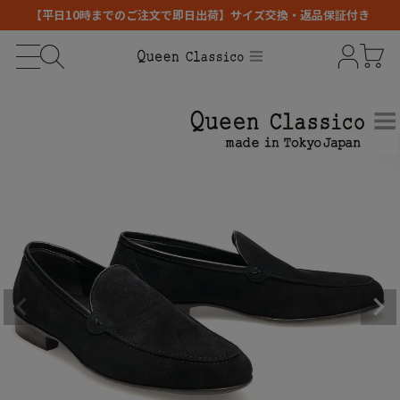
【平日10時までのご注文で即日出荷】サイズ交換・返品保証付き