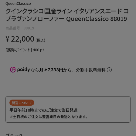
QueenClassico
クインクラシコ国産ライン イタリアンスエード コ
ブラヴァンプローファー QueenClassico 88019
商品番号
88019
¥
22,000
税込
[獲得ポイント]
400
pt
なら
月々7,333円
から。分割手数料無料
発送について
平日午前10時までのご注文で
当日発送
※土日祝のご注文は翌営業日の発送となります。
ブラック