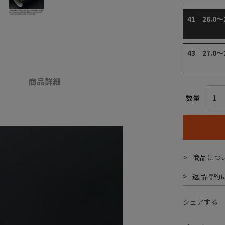
41｜26.0～
43｜27.0～
商品詳細
商品につ
返品特約
シェアする