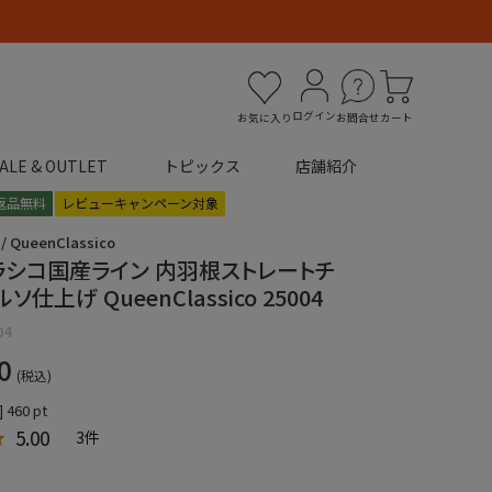
ログイン
お気に入り
お問合せ
カート
ALE & OUTLET
トピックス
店舗紹介
返品無料
レビューキャンペーン対象
QueenClassico
ラシコ国産ライン 内羽根ストレートチ
ソ仕上げ QueenClassico 25004
04
0
税込
]
460
pt
5.00
3