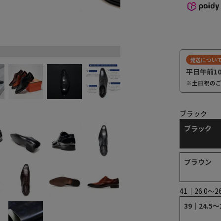
ダークブラウン
発送につい
平日午前1
※土日祝の
ブラック
ブラック
ブラウン
41｜26.0～2
39｜24.5～