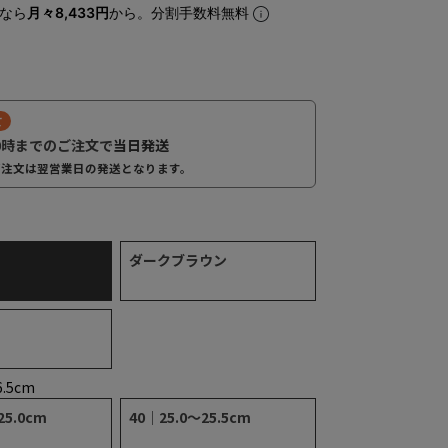
なら
月々8,433円
から。分割手数料無料
ブラウン
て
0時までのご注文で
当日発送
ご注文は翌営業日の発送となります。
ダークブラウン
6.5cm
25.0cm
40｜25.0～25.5cm