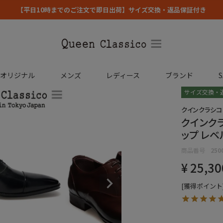
【平日10時までのご注文で即日出荷】サイズ交換・返品保証付き
コオリジナル
メンズ
レディース
ブランド
S
サイズ交換・
クインクラシコ / 
クインク
ップ レベル
商品番号
250
¥
25,30
[獲得ポイント