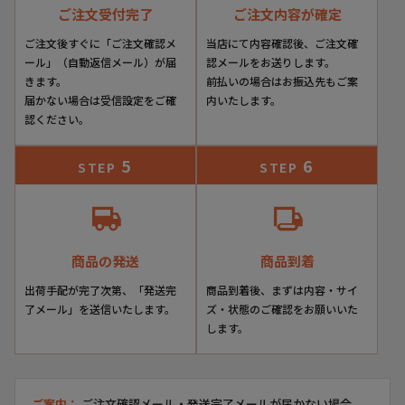
当店でしかお求めいただけないクインクラシコ別注モデル。
ご注文受付完了
ご注文内容が確定
デザイン・カラー・素材にいたるまで、すべてにこだわりセ
ご注文後すぐに「ご注文確認メ
当店にて内容確認後、ご注文確
レクトした逸品の数々。
ール」（自動返信メール）が届
認メールをお送りします。
特にクインクラシコ別注モデルはその仕上がりの美しさに定
きます。
前払いの場合はお振込先もご案
評があり、古くより当店一番人気のブランドです。
届かない場合は受信設定をご確
内いたします。
認ください。
その人気の秘密は3つ。
5
6
まずその見た目の美しさ。
STEP
STEP
いずれのモデルも、まるで芸術品のような美しい仕上がり。
靴店の多い神戸の街中でも通りすがりに足を止める方が非常
に多いブランドでもあります。
商品の発送
商品到着
次に、その素材と仕上げのクオリティの確かさ。
出荷手配が完了次第、「発送完
商品到着後、まずは内容・サイ
素材に徹底的にこだわり、染色やデザイン部分も手間を惜し
了メール」を送信いたします。
ズ・状態のご確認をお願いいた
まず細部までこだわりを感じる製品の数々は360度 全方位
します。
スキのない仕上がりです。
本物志向のエグゼクティブにもきっとご満足いただけること
でしょう。
ご案内：
ご注文確認メール・発送完了メールが届かない場合