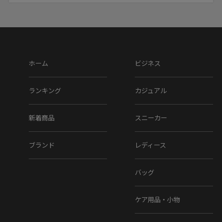
24.5～25.0cm
25.0～25.5cm
25.5～26.0cm
26.0～26.5cm
26.5～27.0cm
ホーム
ビジネス
27.0～27.5cm
27.5～28.0cm
ランキング
カジュアル
28.0～28.5cm
新着商品
スニーカー
ヒール高 : 約2.4cm
ブランド
レディース
※上記のサイズは当店での参考サイズ目安でございま
す。ブランドや木型によって表記サイズの寸法は異なり
ます。
バッグ
▼素材
ケア用品・小物
アッパー素材 : レザー