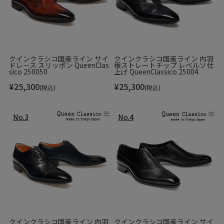
るまで職人の拘りが詰まっています。
このブランドの商品一覧 >>
クインクラシコ国産ライン サイ
クインクラシコ国産ライン 内羽
ドレース スリッポン QueenClas
根ストレートチップ レベルソ仕
sico 250050
上げ QueenClassico 25004
¥
25,300
¥
25,300
(税込)
(税込)
Item Information
▼ブランド
MAGNANNI / マグナーニ
Made in Spain / スペイン製
▼品番
25242tabgris
クインクラシコ国産ライン 内羽
クインクラシコ国産ライン サイ