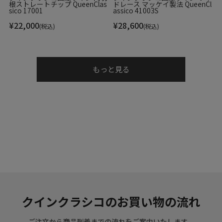
根ストレートチップ QueenClas
ドレース マッケイ製法 QueenCl
sico 17001
assico 41003S
▼色
¥
22,000
¥
28,600
(税込)
(税込)
タバコ/グリス
▼特徴
もっと見る
全体にツートンに仕上げた、今季マグナーニの代表モデル。
サイドには、革に切れ込みを入れ１つ１つ丁寧に組み上げ
た、斬新でオリジナリティ溢れる意匠を凝らしている。この
切替部で色を切り替えた、こちらはトゥ部はたばこブラウ
ン、かかと部分はグリス（グレー）のモデル。染料を丸く描
くように塗り重ねるWIND(ウインド)という技法で色付けさ
れています。「色の魔術師」とも称されるマグナーニのカラ
リストは、調色した染料を何層にも重ね色付けをすること
で、まるで深い湖のような美しく深みある色味を表現しま
す。
クインクラシコのお買い物の流れ
このグリスと言うカラーは多面性を持つ奥深い色。屋外では
グレーに、電球などオレンジがかった照明下では淡く上品な
ご注文から商品到着までの流れをご案内いたします。