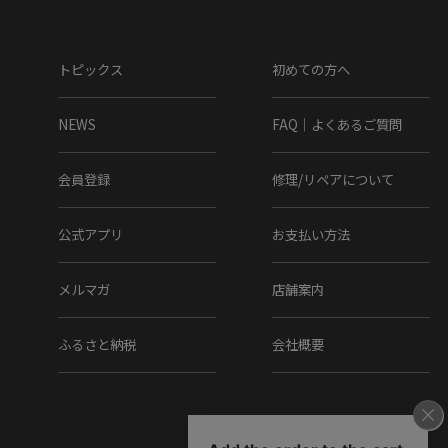
ソール素材 : レザー
▼ラスト(木型)番号
トピックス
初めての方へ
434
NEWS
FAQ｜よくあるご質問
▼製法
会員登録
修理/リペアについて
ボロネーゼ
公式アプリ
お支払い方法
▼在庫について
メルマガ
店舗案内
当店は、店頭同時販売のため、売り切れの場合がございま
す。
その際は、当店の都合によりキャンセルとさせて頂きます
ふるさと納税
会社概要
が、ご了承下さいますよう、お願い致します。
▼その他