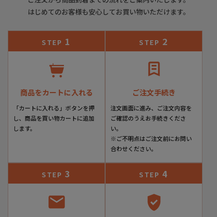
紫がかったグレーに見える。このグレーも、遠目には暗めの
はじめてのお客様も安心してお買い物いただけます。
濃いグレーに、近くでじっくり見るとムラ感の美しい淡いグ
レーに見え、まるで吸い込まれるような不思議な魅力のある
色味。これぞマグナーニならではの、魅力ある色味です。
1
2
STEP
STEP
靴底はレザーとラバーを組み合わせたコンビネーションソー
ルをカスタマイズ。
レザーソールの“通気性のよさ”“しなやかさ”そして、ラバ
商品をカートに入れる
ご注文手続き
ーソールの“グリップ力”と“耐摩耗性”。それぞれの長所を
活かしたソールです。
「カートに入れる」ボタンを押
注文画面に進み、ご注文内容を
し、商品を買い物カートに追加
ご確認のうえお手続きくださ
します。
い。
土踏まず部分の底材を両サイドより巻き上げたダブルオパン
※ご不明点はご注文前にお問い
カ仕様。
合わせください。
アーチサポート効果があり、ボロネーゼ製法と相まってまる
で足を包み込まれるような履き心地。
3
4
STEP
STEP
すべてにおいて最高峰を思わせる仕上がり。履く人の品格を
高める逸品です。