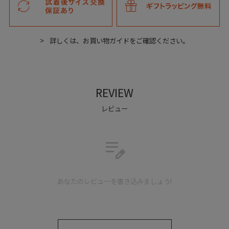
詳しくは、お買い物ガイドをご確認ください。
REVIEW
レビュー
edit_note
サイドには、革に切れ込みを入れ１つ１つ丁寧に組み上げ
あなたのレビューを書き込みましょう!
た、斬新でオリジナリティ溢れる意匠を凝らしている。