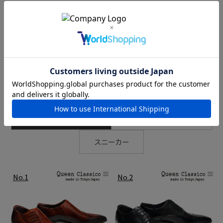
チェックした商品
ブラックグリス
RANKING
※クリックで商品が新ウィンドウで開きます。
ビジネスシューズ
カジュアルシューズ
MAGNANNI
スニーカー
History
足を包み込むような柔らかい履き心地。これがマグナーニの最大の特
徴です。 1954年、スペインのアルマンサで創業し、3世代に渡って丁寧
な靴作りを継承しているマグナーニ。 得意とする製法は、『ボロネー
ゼ製法』。ライニングとインソールを袋縫いにすることにより、足を
優しく包み込み、軽さと屈曲性に富んでいます。素材は全てにグレー
ドが高く、ラスト、色入れ、エレガントなデザイン性など、細部に至