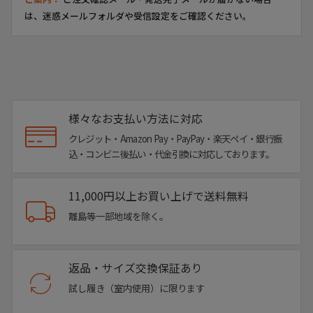
そして製法からくる履き心地のよさ。
は、迷惑メールフォルダや受信設定をご確認ください。
ライニング(内側の革)を袋状に仕立てる“ボロネーゼ製
法”は、まるでソックスを履くようなと例えられるほどの抜
群のフィット感。
こちらは特に土踏まず部分の底材を両サイドから巻き上げ
た“ダブルオパンカ仕様”。
足底のアーチサポート効果もあり、デザインのアクセントに
様々なお支払い方法に対応
も。
クレジット・Amazon Pay・PayPay・楽天ペイ・銀行振
MAGNANNIファンにはオパンカにこだわる方も非常に多く
込・コンビニ後払い・代金引換に対応しております。
いらっしゃる、看板的な仕様です。
確かな製品、愛靴家の期待を裏切りない手の込んだ作りで
11,000円以上お買い上げで送料無料
す。
離島等一部地域を除く。
デザイン・見た目・履き心地のすべてにおいて他とは一線を
画す一足。
他にはないマグナーニをぜひご堪能ください。
返品・サイズ交換保証あり
試し履き（室内使用）に限ります
▼サイズ