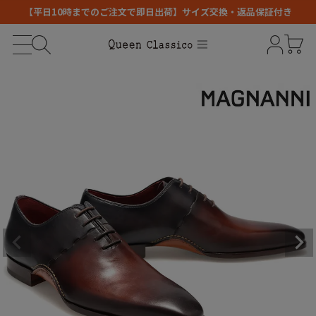
【平日10時までのご注文で即日出荷】サイズ交換・返品保証付き