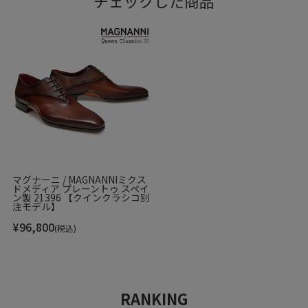
チェックした商品
マグナーニ / MAGNANNIミクス
ドメディア プレーントゥ スペイ
ン製 21396 【クインクラシコ別
注モデル】
¥
96,800
(税込)
RANKING