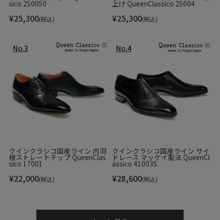
ます。
sico 250050
上げ QueenClassico 25004
¥
25,300
¥
25,300
(税込)
(税込)
クインクラシコ国産ライン 内羽
クインクラシコ国産ライン サイ
根ストレートチップ QueenClas
ドレース マッケイ製法 QueenCl
sico 17001
assico 41003S
¥
22,000
¥
28,600
ラバーにはブランドロゴが刻印されており、細かなところま
(税込)
(税込)
でマグナーニのこだわりを感じます。
また、マグナーニのアイコンである、アーチサポート効果の
あるダブルオパンカ仕様になっており、土踏まず部分の底材