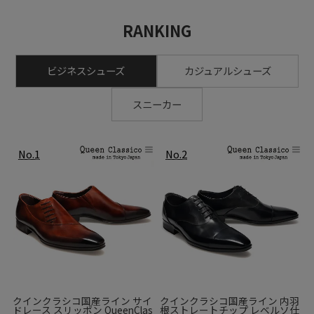
RANKING
ビジネスシューズ
カジュアルシューズ
スニーカー
靴底はレザーとラバーを組み合わせたコンビネーション底を
カスタマイズしています。
レザーの“通気性の良さ・しなやかさ”、ラバーの“グリップ
力・耐摩耗性”、それぞれの長所を取り入れた作りになってい
クインクラシコ国産ライン サイ
クインクラシコ国産ライン 内羽
ドレース スリッポン QueenClas
根ストレートチップ レベルソ仕