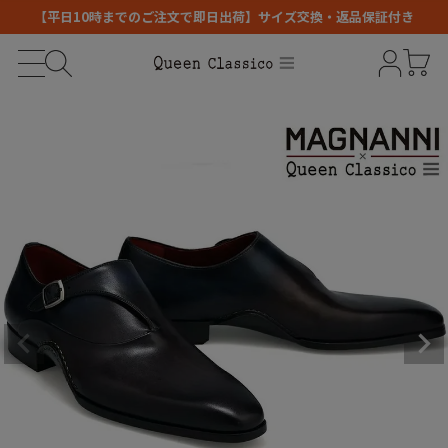
【平日10時までのご注文で即日出荷】サイズ交換・返品保証付き