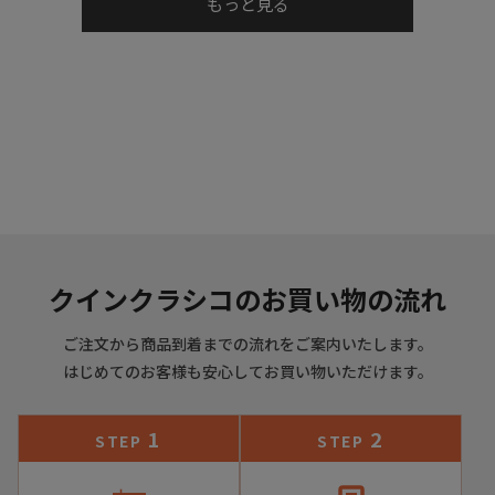
もっと見る
を熟練職人によって手縫いで巻き上げています。
クインクラシコのお買い物の流れ
ご注文から商品到着までの流れをご案内いたします。
はじめてのお客様も安心してお買い物いただけます。
さらに独自のボロネーゼ製法により足をレザーで包み込むこ
1
2
STEP
STEP
とで、クッション性のあるフットベッドと比類のない柔軟性
を生み出します。