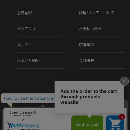
ゼ製法』。ライニングとインソールを袋縫いにすることにより、足を
優しく包み込み、軽さと屈曲性に富んでいます。素材は全てにグレー
会員登録
修理/リペアについて
ドが高く、ラスト、色入れ、エレガントなデザイン性など、細部に至
るまで職人の拘りが詰まっています。
公式アプリ
お支払い方法
メルマガ
店舗案内
Item Information
ふるさと納税
会社概要
▼ブランド
MAGNANNI / マグナーニ
Made in Spain / スペイン製
▼品番
Copyright (C) Q.R.C Co., Ltd. All Rights reserved.
26087graz