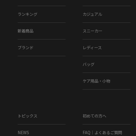
グリス/アズール
ランキング
カジュアル
新着商品
スニーカー
ブランド
レディース
バッグ
ボルドー/ロホ
※クリックで商品が新ウィンドウで開きます。
ケア用品・小物
MAGNANNI
History
トピックス
初めての方へ
足を包み込むような柔らかい履き心地。これがマグナーニの最大の特
徴です。 1954年、スペインのアルマンサで創業し、3世代に渡って丁寧
な靴作りを継承しているマグナーニ。 得意とする製法は、『ボロネー
NEWS
FAQ｜よくあるご質問