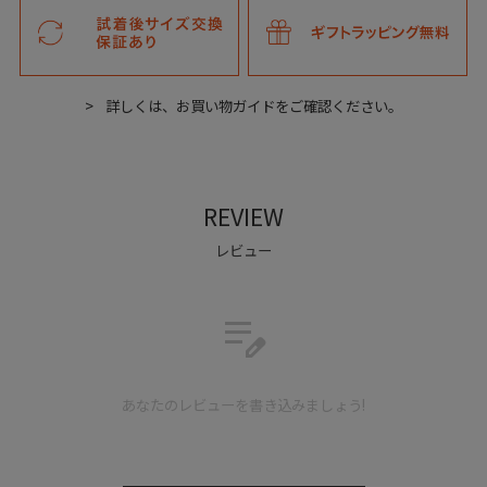
Slingback Single Monk
伝統的なプレーントゥ デザインを採用した、モダンなスリングバック
シングルモンクストラップ。
詳しくは、お買い物ガイドをご確認ください。
REVIEW
Detail
レビュー
edit_note
あなたのレビューを書き込みましょう!