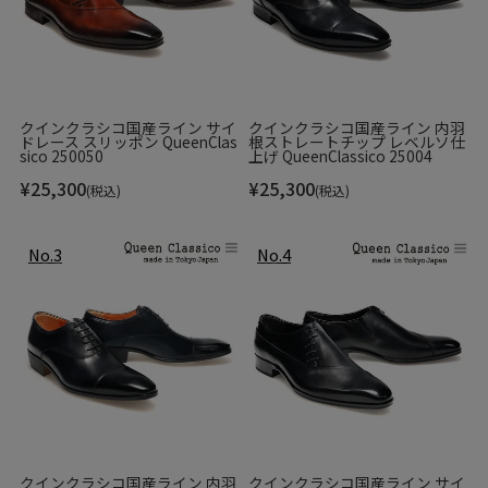
るまで職人の拘りが詰まっています。
このブランドの商品一覧 >>
クインクラシコ国産ライン サイ
クインクラシコ国産ライン 内羽
ドレース スリッポン QueenClas
根ストレートチップ レベルソ仕
sico 250050
上げ QueenClassico 25004
¥
25,300
¥
25,300
(税込)
(税込)
Item Information
▼ブランド
MAGNANNI / マグナーニ
Made in Spain / スペイン製
▼品番
25242tabgris
クインクラシコ国産ライン 内羽
クインクラシコ国産ライン サイ