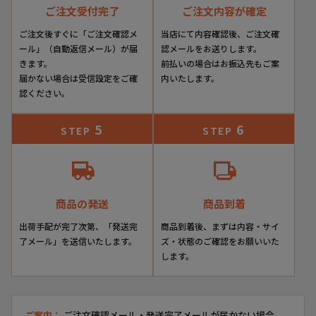
当店でしかお求めいただけないクインクラシコ別注モデル。
ご注文受付完了
ご注文内容が確定
デザイン・カラー・素材にいたるまで、すべてにこだわりセ
ご注文後すぐに「ご注文確認メ
当店にて内容確認後、ご注文確
レクトした逸品の数々。
ール」（自動返信メール）が届
認メールをお送りします。
特にクインクラシコ別注モデルはその仕上がりの美しさに定
きます。
前払いの場合はお振込先もご案
評があり、古くより当店一番人気のブランドです。
届かない場合は受信設定をご確
内いたします。
認ください。
その人気の秘密は3つ。
5
6
まずその見た目の美しさ。
STEP
STEP
いずれのモデルも、まるで芸術品のような美しい仕上がり。
靴店の多い神戸の街中でも通りすがりに足を止める方が非常
に多いブランドでもあります。
商品の発送
商品到着
次に、その素材と仕上げのクオリティの確かさ。
出荷手配が完了次第、「発送完
商品到着後、まずは内容・サイ
素材に徹底的にこだわり、染色やデザイン部分も手間を惜し
了メール」を送信いたします。
ズ・状態のご確認をお願いいた
まず細部までこだわりを感じる製品の数々は360度 全方位
します。
スキのない仕上がりです。
本物志向のエグゼクティブにもきっとご満足いただけること
でしょう。
ご案内：
ご注文確認メール・発送完了メールが届かない場合