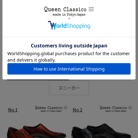
チェックした商品
ブラックグリス
RANKING
※クリックで商品が新ウィンドウで開きます。
ビジネスシューズ
カジュアルシューズ
MAGNANNI
スニーカー
History
足を包み込むような柔らかい履き心地。これがマグナーニの最大の特
徴です。 1954年、スペインのアルマンサで創業し、3世代に渡って丁寧
な靴作りを継承しているマグナーニ。 得意とする製法は、『ボロネー
ゼ製法』。ライニングとインソールを袋縫いにすることにより、足を
優しく包み込み、軽さと屈曲性に富んでいます。素材は全てにグレー
ドが高く、ラスト、色入れ、エレガントなデザイン性など、細部に至