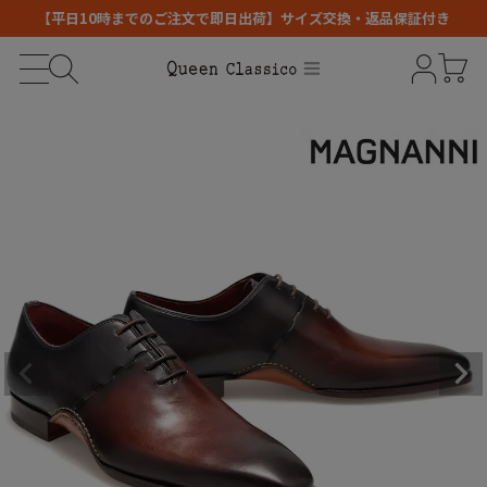
【平日10時までのご注文で即日出荷】サイズ交換・返品保証付き