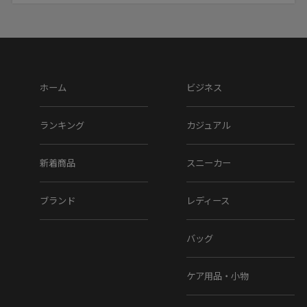
24.5～25.0cm
25.0～25.5cm
25.5～26.0cm
26.0～26.5cm
26.5～27.0cm
ホーム
ビジネス
27.0～27.5cm
27.5～28.0cm
ランキング
カジュアル
28.0～28.5cm
新着商品
スニーカー
ヒール高 : 約2.4cm
ブランド
レディース
※上記のサイズは当店での参考サイズ目安でございま
す。ブランドや木型によって表記サイズの寸法は異なり
ます。
バッグ
▼素材
ケア用品・小物
アッパー素材 : レザー