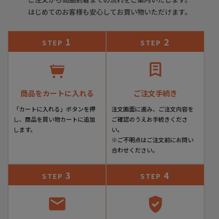
紫がかったグレーに見える。このグレーも、遠目には暗めの
はじめてのお客様も安心してお買い物いただけます。
濃いグレーに、近くでじっくり見るとムラ感の美しい淡いグ
レーに見え、まるで吸い込まれるような不思議な魅力のある
色味。これぞマグナーニならではの、魅力ある色味です。
1
2
STEP
STEP
靴底はレザーとラバーを組み合わせたコンビネーションソー
ルをカスタマイズ。
レザーソールの“通気性のよさ”“しなやかさ”そして、ラバ
商品をカートに入れる
ご注文手続き
ーソールの“グリップ力”と“耐摩耗性”。それぞれの長所を
活かしたソールです。
「カートに入れる」ボタンを押
注文画面に進み、ご注文内容を
し、商品を買い物カートに追加
ご確認のうえお手続きくださ
します。
い。
土踏まず部分の底材を両サイドより巻き上げたダブルオパン
※ご不明点はご注文前にお問い
カ仕様。
合わせください。
アーチサポート効果があり、ボロネーゼ製法と相まってまる
で足を包み込まれるような履き心地。
3
4
STEP
STEP
すべてにおいて最高峰を思わせる仕上がり。履く人の品格を
高める逸品です。