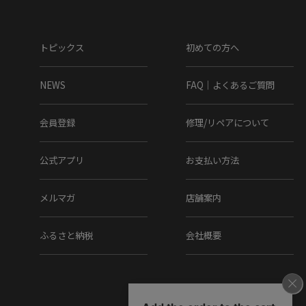
ソール素材 : レザー
▼ラスト(木型)番号
トピックス
初めての方へ
434
NEWS
FAQ｜よくあるご質問
▼製法
会員登録
修理/リペアについて
ボロネーゼ
公式アプリ
お支払い方法
▼在庫について
メルマガ
店舗案内
当店は、店頭同時販売のため、売り切れの場合がございま
す。
その際は、当店の都合によりキャンセルとさせて頂きます
ふるさと納税
会社概要
が、ご了承下さいますよう、お願い致します。
▼その他