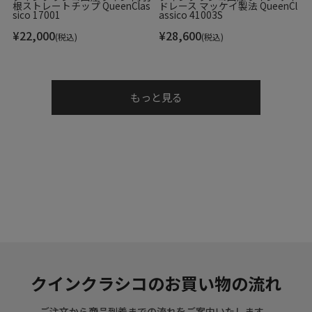
根ストレートチップ QueenClas
ドレース マッケイ製法 QueenCl
sico 17001
assico 41003S
▼色
¥
22,000
¥
28,600
(税込)
(税込)
タバコ/グリス
▼特徴
もっと見る
全体にツートンに仕上げた、今季マグナーニの代表モデル。
サイドには、革に切れ込みを入れ１つ１つ丁寧に組み上げ
た、斬新でオリジナリティ溢れる意匠を凝らしている。この
切替部で色を切り替えた、こちらはトゥ部はたばこブラウ
ン、かかと部分はグリス（グレー）のモデル。染料を丸く描
くように塗り重ねるWIND(ウインド)という技法で色付けさ
れています。「色の魔術師」とも称されるマグナーニのカラ
リストは、調色した染料を何層にも重ね色付けをすること
で、まるで深い湖のような美しく深みある色味を表現しま
す。
クインクラシコのお買い物の流れ
このグリスと言うカラーは多面性を持つ奥深い色。屋外では
グレーに、電球などオレンジがかった照明下では淡く上品な
ご注文から商品到着までの流れをご案内いたします。