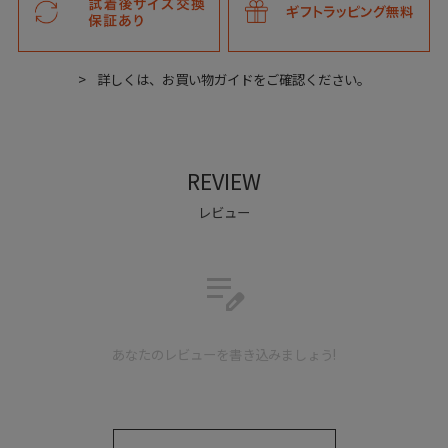
詳しくは、お買い物ガイドをご確認ください。
REVIEW
レビュー
edit_note
サイドには、革に切れ込みを入れ１つ１つ丁寧に組み上げ
あなたのレビューを書き込みましょう!
た、斬新でオリジナリティ溢れる意匠を凝らしている。