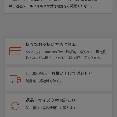
そして製法からくる履き心地のよさ。
は、迷惑メールフォルダや受信設定をご確認ください。
ライニング(内側の革)を袋状に仕立てる“ボロネーゼ製
法”は、まるでソックスを履くようなと例えられるほどの抜
群のフィット感。
こちらは特に土踏まず部分の底材を両サイドから巻き上げ
た“ダブルオパンカ仕様”。
足底のアーチサポート効果もあり、デザインのアクセントに
様々なお支払い方法に対応
も。
クレジット・Amazon Pay・PayPay・楽天ペイ・銀行振
MAGNANNIファンにはオパンカにこだわる方も非常に多く
込・コンビニ後払い・代金引換に対応しております。
いらっしゃる、看板的な仕様です。
確かな製品、愛靴家の期待を裏切りない手の込んだ作りで
11,000円以上お買い上げで送料無料
す。
離島等一部地域を除く。
デザイン・見た目・履き心地のすべてにおいて他とは一線を
画す一足。
他にはないマグナーニをぜひご堪能ください。
返品・サイズ交換保証あり
試し履き（室内使用）に限ります
▼サイズ