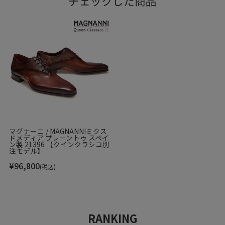
チェックした商品
マグナーニ / MAGNANNIミクス
ドメディア プレーントゥ スペイ
ン製 21396 【クインクラシコ別
注モデル】
¥
96,800
(税込)
RANKING