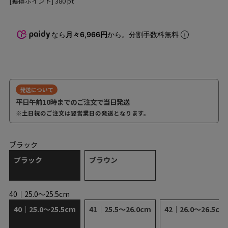
[獲得ポイント]
380
pt
なら
月々6,966円
から。分割手数料無料
発送について
平日午前10時までのご注文で
当日発送
※土日祝のご注文は翌営業日の発送となります。
ブラック
ブラック
ブラウン
40｜25.0～25.5cm
40｜25.0～25.5cm
41｜25.5～26.0cm
42｜26.0～26.5cm