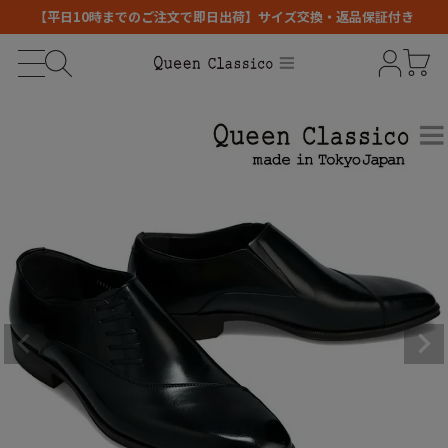
【平日10時までのご注文で即日出荷】サイズ交換・返品保証付き