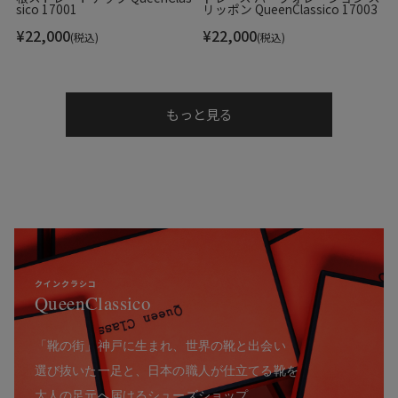
sico 17001
リッポン QueenClassico 17003
¥
22,000
¥
22,000
(税込)
(税込)
もっと見る
クインクラシコ
QueenClassico
「靴の街」神戸に生まれ、世界の靴と出会い
選び抜いた一足と、日本の職人が仕立てる靴を
大人の足元へ届けるシューズショップ