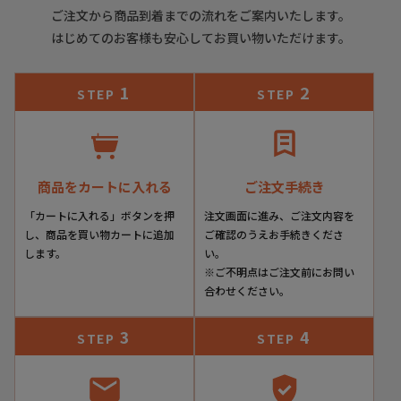
ご注文から商品到着までの流れをご案内いたします。
24596gritb
はじめてのお客様も安心してお買い物いただけます。
▼色
1
2
STEP
STEP
グリスタバコブラウン
▼特徴
商品をカートに入れる
ご注文手続き
当店でしかお求めいただけないクインクラシコ別注モデル。
「カートに入れる」ボタンを押
注文画面に進み、ご注文内容を
デザイン・カラー・素材にいたるまで、すべてにこだわりセ
し、商品を買い物カートに追加
ご確認のうえお手続きくださ
レクトした逸品の数々。
します。
い。
※ご不明点はご注文前にお問い
特にクインクラシコ別注モデルはその仕上がりの美しさに定
合わせください。
評があり、古くより当店一番人気のブランドです。
3
4
STEP
STEP
その人気の秘密は3つ。
まずその見た目の美しさ。
いずれのモデルも、まるで芸術品のような美しい仕上がり。