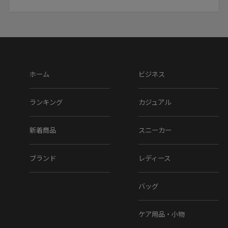
ます。
▼素材
アッパー素材 : レザー
ソール素材 : レザー(一部ラバー)
ホーム
ビジネス
▼ラスト(木型)番号
ランキング
カジュアル
270
新着商品
スニーカー
▼製法
ブランド
レディース
ボロネーゼ
▼在庫について
バッグ
当店は、店頭同時販売のため、売り切れの場合がございま
ケア用品・小物
す。