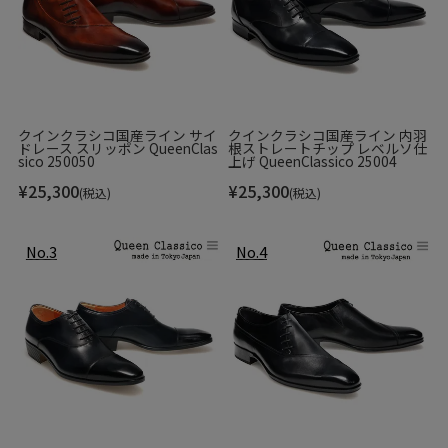
ライニング(内側の革)を袋状に仕立てる“ボロネーゼ製
法”で、まるで足を包み込まれるような履き心地です。
すべてにおいて最高峰を思わせる仕上がり。履く人の品格を
高める逸品です。
クインクラシコ国産ライン サイ
クインクラシコ国産ライン 内羽
ドレース スリッポン QueenClas
根ストレートチップ レベルソ仕
sico 250050
上げ QueenClassico 25004
¥
25,300
¥
25,300
(税込)
(税込)
※クリックで商品が新ウィンドウで開きます。
MAGNANNI
History
足を包み込むような柔らかい履き心地。これがマグナーニの最大の特
徴です。 1954年、スペインのアルマンサで創業し、3世代に渡って丁寧
な靴作りを継承しているマグナーニ。 得意とする製法は、『ボロネー