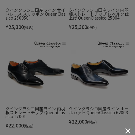
という手法を採用。
ブラックでありながら、素材の革の上質感を感じさせる深み
クインクラシコ国産ライン サイ
クインクラシコ国産ライン 内羽
ドレース スリッポン QueenClas
根ストレートチップ レベルソ仕
ある色合い。
sico 250050
上げ QueenClassico 25004
¥
25,300
¥
25,300
(税込)
(税込)
クインクラシコ国産ライン 内羽
クインクラシコ国産ライン ホー
根ストレートチップ QueenClas
ルカット QueenClassico 62003
sico 17001
¥
22,000
(税込)
¥
22,000
(税込)
靴底はレザーとラバーを組み合わせたコンビネーションソー
ルをカスタマイズ。