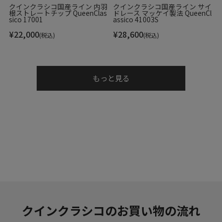
ゼ製法』。ライニングとインソールを袋縫いにすることにより、足を
クインクラシコ国産ライン 内羽
クインクラシコ国産ライン サイ
根ストレートチップ QueenClas
ドレース マッケイ製法 QueenCl
優しく包み込み、軽さと屈曲性に富んでいます。素材は全てにグレー
sico 17001
assico 41003S
ドが高く、ラスト、色入れ、エレガントなデザイン性など、細部に至
¥
22,000
¥
28,600
(税込)
(税込)
るまで職人の拘りが詰まっています。
このブランドの商品一覧 >>
もっと見る
Item Information
▼ブランド
MAGNANNI / マグナーニ
Made in Spain / スペイン製
クインクラシコのお買い物の流れ
▼品番