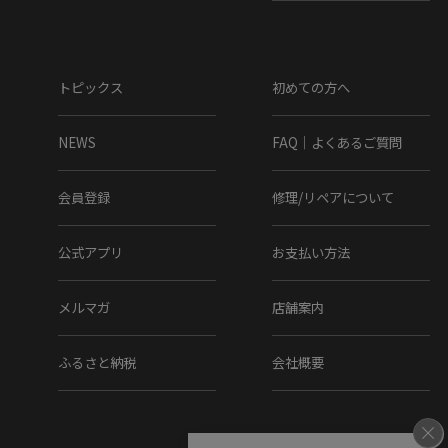
その際は、当店の都合によりキャンセルとさせて頂きます
が、ご了承下さいますよう、お願い致します。
▼その他
トピックス
初めての方へ
お使いのパソコンのモニターの状況、撮影時の状況により、
写真と実際の商品の色合いが多少異なる場合がございます。
NEWS
FAQ｜よくあるご質問
入荷の際すでにお箱が多少破損したもの、汚れのあるものが
ございます。
会員登録
修理/リペアについて
摩擦や水濡れによって衣類に色移りする場合がございます。
十分にご注意ください。
公式アプリ
お支払い方法
こちらの商品は天然素材を使用しておりますため、もともと
のシワ、色むら、小さな穴等がある場合がございます。こち
メルマガ
店舗案内
らは天然皮革の味であり、風合いでございますので、不良品
ではございません。
ふるさと納税
会社概要
▼実店舗との
同時運営に伴う
ご注意点
当店は実店舗との同時運営のため、試着時についた履きジワ
等があることがございます。その都度ケアをしております