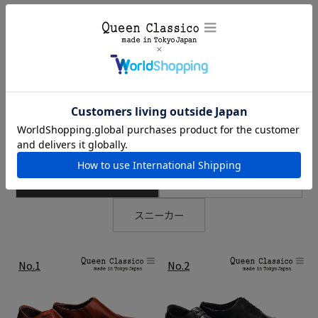
レザーソールの“通気性の良さ”“しなやかさ”そして、ラバー
ソールの“グリップ力”と“耐摩耗性”。それぞれの長所を活か
チェックした商品
したソールです。
インジェクションラバー部分にはブランドロゴを散らしたデ
ザインを施しており、細部まで抜かりない仕様です。
RANKING
ビジネスシューズ
カジュアルシューズ
スニーカー