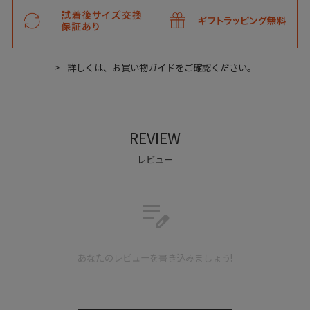
れやすく使いやすいテイストを目指した一足。
スラックスやデニムなど、日常使いしているお持ちのパンツ
ともマッチしやすいデザイン。
デザイン・カラー・素材にいたるまで、すべてにこだわり徹
詳しくは、お買い物ガイドをご確認ください。
底セレクト。
REVIEW
レビュー
edit_note
あなたのレビューを書き込みましょう!