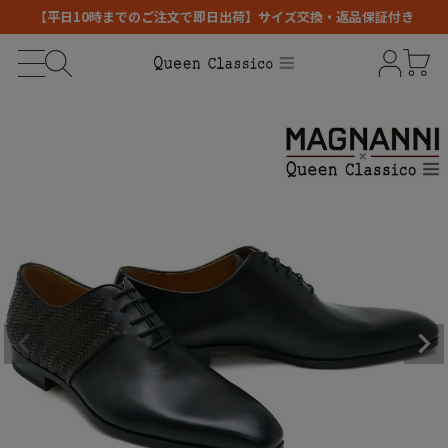
【平日10時までのご注文で即日出荷】サイズ交換・返品保証付き