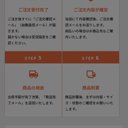
靴店の多い神戸の街中でも通りすがりに足を止める方が非常
ご注文受付完了
ご注文内容が確定
に多いブランドでもあります。
ご注文後すぐに「ご注文確認メ
当店にて内容確認後、ご注文確
次に、その素材と仕上げのクオリティの確かさ。
ール」（自動返信メール）が届
認メールをお送りします。
きます。
前払いの場合はお振込先もご案
素材に徹底的にこだわり、染色やデザイン部分も手間を惜し
届かない場合は受信設定をご確
内いたします。
まず細部までこだわりを感じる製品の数々は360度 全方位
認ください。
スキのない仕上がりです。
本物志向のエグゼクティブにもきっとご満足いただけること
5
6
STEP
STEP
でしょう。
そして製法からくる履き心地のよさ。
ライニング(内側の革)を袋状に仕立てる“ボロネーゼ製
法”は、まるでソックスを履くようなと例えられるほどの抜
商品の発送
商品到着
群のフィット感。
出荷手配が完了次第、「発送完
商品到着後、まずは内容・サイ
すべての製品が、1点1点、熟練職人による手仕上げを施し
了メール」を送信いたします。
ズ・状態のご確認をお願いいた
ており、愛靴家の期待を裏切りない手の込んだ作りです。
します。
デザイン・見た目・履き心地のすべてにおいて一分の隙もな
い、威風堂々の風格ある一足。