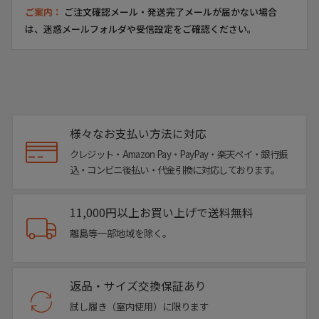
ご案内：
ご注文確認メール・発送完了メールが届かない場合
クインクラシコ限定の別注モデルは、入荷は予定数のみで再
は、迷惑メールフォルダや受信設定をご確認ください。
入荷はございません。
気に入った色味×サイズがあれば、完売前にお求めくださ
い。
▼サイズ
39.0｜24.5～25.0cm
様々なお支払い方法に対応
40.0｜25.0～25.5cm
クレジット・Amazon Pay・PayPay・楽天ペイ・銀行振
41.0｜26.0～26.5cm
込・コンビニ後払い・代金引換に対応しております。
42.0｜27.0～27.5cm
43.0｜27.5～28.0cm
11,000円以上お買い上げで送料無料
44.0｜28.0～28.5cm
離島等一部地域を除く。
ヒール高 : 約2.5cm
返品・サイズ交換保証あり
※上記のサイズは当店での参考サイズ目安でございま
試し履き（室内使用）に限ります
す。ブランドや木型によって表記サイズの寸法は異なり