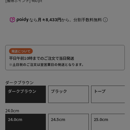
[獲得ポイント]
460
pt
なら
月々8,433円
から。分割手数料無料
発送について
平日午前10時までのご注文で
当日発送
※土日祝のご注文は翌営業日の発送となります。
ダークブラウン
ダークブラウン
ブラック
トープ
24.0cm
24.0cm
24.5cm
25.0cm