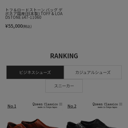
トフ＆ロードストーン バッグ デ
ボネア国産(日本製) TOFF & LOA
DSTONE s47-11060
¥
55,000
(税込)
RANKING
ビジネスシューズ
カジュアルシューズ
スニーカー