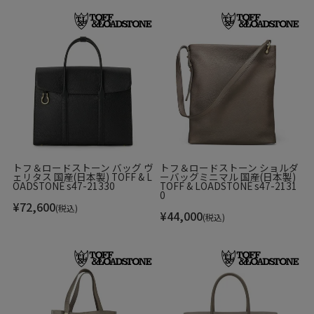
トフ＆ロードストーン バッグ ヴ
トフ＆ロードストーン ショルダ
ェリタス 国産(日本製) TOFF & L
ーバッグミニマル 国産(日本製)
OADSTONE s47-21330
TOFF & LOADSTONE s47-2131
0
¥
72,600
(税込)
¥
44,000
(税込)