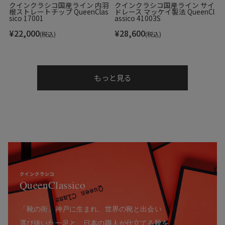
クインクラシコ国産ライン 内羽
クインクラシコ国産ライン サイ
根ストレートチップ QueenClas
ドレース マッケイ製法 QueenCl
sico 17001
assico 41003S
¥
22,000
¥
28,600
(税込)
(税込)
もっと見る
クインクラシコ
QueenClassico
「靴の街」神戸に生まれ、世界の靴と出会い
選び抜いた一足と、日本の職人が仕立てる靴を