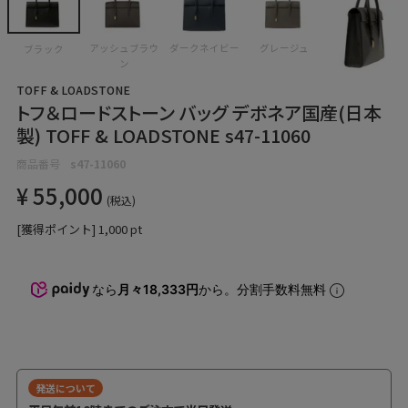
アッシュブラウ
ダークネイビー
グレージュ
ブラック
ン
TOFF & LOADSTONE
トフ＆ロードストーン バッグ デボネア国産(日本
製) TOFF & LOADSTONE s47-11060
商品番号
s47-11060
¥
55,000
税込
[獲得ポイント]
1,000
pt
なら
月々18,333円
から。分割手数料無料
発送について