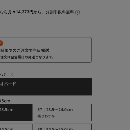
なら
月々14,373円
から。分割手数料無料
て
0時までのご注文で
当日発送
ご注文は翌営業日の発送となります。
オパード
レオパード
3.5cm
23.5cm
37｜23.5～24.0cm
残りわずか
24.5cm
39｜24.5～25.0cm