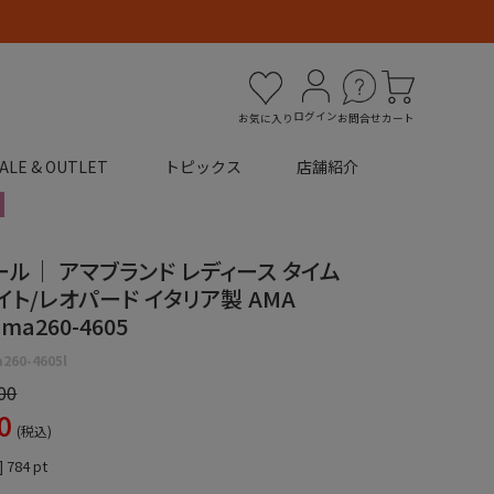
ログイン
お気に入り
お問合せ
カート
ALE & OUTLET
トピックス
店舗紹介
セール｜ アマブランド レディース タイム
イト/レオパード イタリア製 AMA
ma260-4605
260-4605l
00
0
税込
]
784
pt