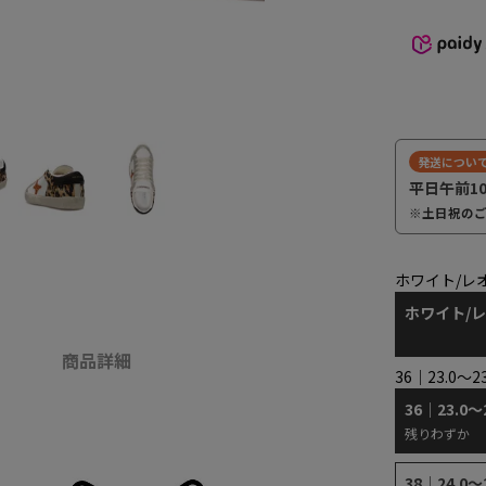
発送につい
平日午前1
※土日祝の
ホワイト/レ
ホワイト/
商品詳細
36｜23.0～2
36｜23.0～
残りわずか
38｜24.0～