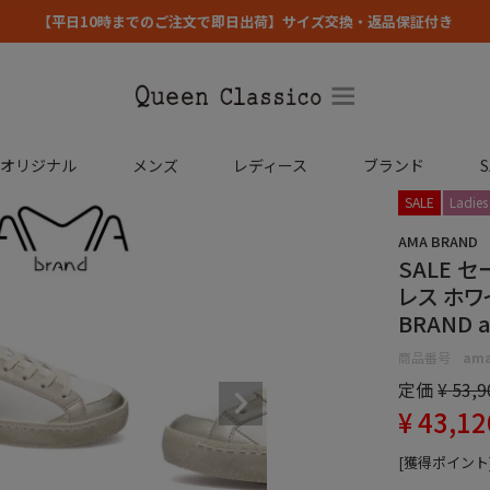
【平日10時までのご注文で即日出荷】サイズ交換・返品保証付き
コオリジナル
メンズ
レディース
ブランド
S
SALE
Ladies
AMA BRAND
SALE 
レス ホワ
BRAND a
商品番号
ama
定価
¥
53,9
¥
43,12
[獲得ポイント