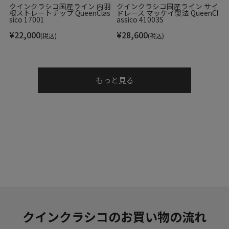
クインクラシコ国産ライン 内羽
クインクラシコ国産ライン サイ
根ストレートチップ QueenClas
ドレース マッケイ製法 QueenCl
当店は、店頭同時販売のため、売り切れの場合がございま
sico 17001
assico 41003S
す。
¥
22,000
¥
28,600
(税込)
(税込)
その際は、当店の都合によりキャンセルとさせて頂きます
が、ご了承下さいますよう、お願い致します。
▼その他
もっと見る
お使いのパソコンのモニターの状況、撮影時の状況により、
写真と実際の商品の色合いが多少異なる場合がございます。
入荷の際すでにお箱が多少破損したもの、汚れのあるものが
ございます。
摩擦や水濡れによって衣類に色移りする場合がございます。
十分にご注意ください。
こちらの商品は天然素材を使用しておりますため、もともと
のシワ、色むら、小さな穴等がある場合がございます。こち
らは天然皮革の味であり、風合いでございますので、不良品
ではございません。
クインクラシコのお買い物の流れ