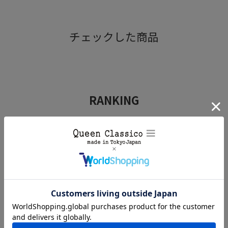
ROSY LILY / ロジーリリー
チェックした商品
▼品番
e018i
▼色
RANKING
ナチュラル
ビジネスシューズ
カジュアルシューズ
▼特徴
スニーカー
天然ゴムと、合成ゴムの2種類の靴用消しゴムのセット。
シューズシャンプー やブラシでは落としきれない、強い付
着汚れなどを落とすのに活躍します。
【使用方法】
・ツルツルの合成ゴムはスウェードなどの汚れ落としにご使