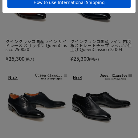
用ください。
・ボコボコした天然ゴムは、ソール部分の汚れ落としにご使
用ください。
【対象製品】
靴
クインクラシコ国産ライン サイ
クインクラシコ国産ライン 内羽
ドレース スリッポン QueenClas
根ストレートチップ レベルソ仕
sico 250050
上げ QueenClassico 25004
▼サイズ
¥
25,300
¥
25,300
(税込)
(税込)
f
※上記のサイズは当店での参考サイズ目安でございま
す。ブランドや木型によって表記サイズの寸法は異なり
ます。
▼素材
▼在庫について