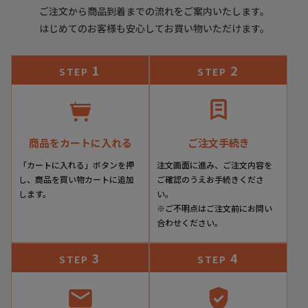
▼実店舗との
同時運営に伴う
ご注意点
ご注文から商品到着までの流れをご案内いたします。
はじめてのお客様も安心してお買い物いただけます。
当店は実店舗との同時運営のため、試着時についた履きジワ
等があることがございます。その都度ケアをしております
1
2
STEP
STEP
が、シワが深い場合はメールにてご連絡させていただくこと
がございます。その際、基本的には、ご了承をいただいてか
らの発送とさせていただいております。あしからずご了承く
ださいませ。
商品をカートに入れる
ご注文手続き
「カートに入れる」ボタンを押
注文画面に進み、ご注文内容を
し、商品を買い物カートに追加
ご確認のうえお手続きくださ
します。
い。
※ご不明点はご注文前にお問い
合わせください。
3
4
STEP
STEP