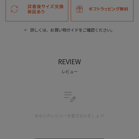
詳しくは、お買い物ガイドをご確認ください。
REVIEW
天然ゴムと、合成ゴムの2種類の靴用消しゴムのセット。
レビュー
シューズシャンプー やブラシでは落としきれない、強い付着
汚れなどを落とすのに活躍します。
edit_note
あなたのレビューを書き込みましょう!