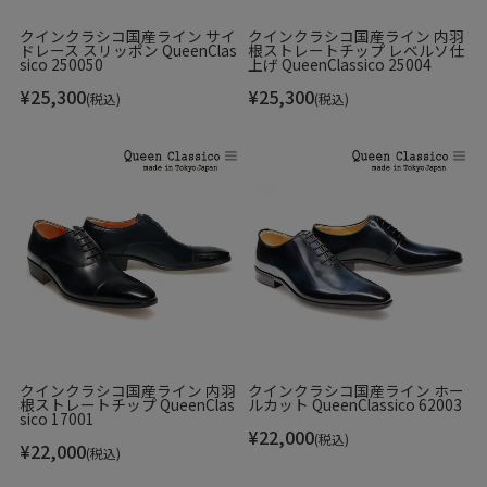
クインクラシコ国産ライン サイ
クインクラシコ国産ライン 内羽
ROSY LILY
ドレース スリッポン QueenClas
根ストレートチップ レベルソ仕
sico 250050
上げ QueenClassico 25004
¥
25,300
¥
25,300
(税込)
(税込)
History
「足元を変えると心が変わる」をコンセプトとするシューケア用品ブ
ランド。
洗い流さないシューズシャンプーを主力に、「お気に入りの靴をもっ
と長く使いたい。大切に使いたい。」を叶えるケア用品をラインナッ
プ。しかし単なるシューケアブランドではありません。「足元を変え
ると心が変わる」 というコンセプトのもと、シューケアで生まれる気
分の高まりを提供していく事をミッションとしています。
Item Information
クインクラシコ国産ライン 内羽
クインクラシコ国産ライン ホー
根ストレートチップ QueenClas
ルカット QueenClassico 62003
sico 17001
¥
22,000
(税込)
¥
22,000
(税込)
▼ブランド