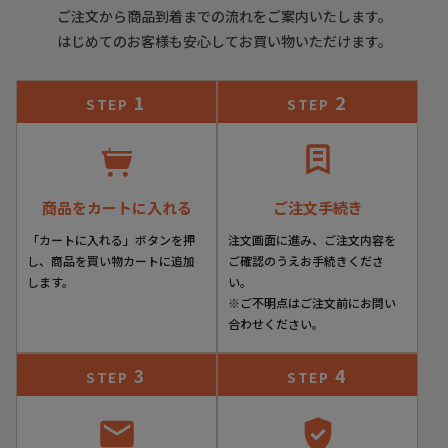
ご注文から商品到着までの流れをご案内いたします。
が、シワが深い場合はメールにてご連絡させていただくこと
がございます。その際、基本的には、ご了承をいただいてか
はじめてのお客様も安心してお買い物いただけます。
らの発送とさせていただいております。あしからずご了承く
ださいませ。
1
2
STEP
STEP
商品をカートに入れる
ご注文手続き
「カートに入れる」ボタンを押
注文画面に進み、ご注文内容を
し、商品を買い物カートに追加
ご確認のうえお手続きくださ
します。
い。
※ご不明点はご注文前にお問い
合わせください。
3
4
STEP
STEP