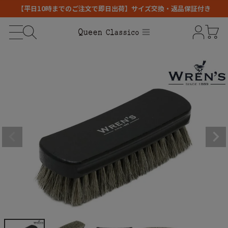
【平日10時までのご注文で即日出荷】サイズ交換・返品保証付き