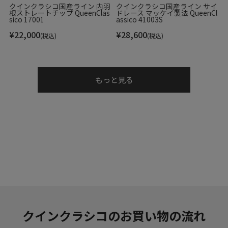
クインクラシコ国産ライン 内羽
クインクラシコ国産ライン サイ
が、ご了承下さいますよう、お願い致します。
根ストレートチップ QueenClas
ドレース マッケイ製法 QueenCl
sico 17001
assico 41003S
▼その他
¥
22,000
¥
28,600
(税込)
(税込)
お使いのパソコンのモニターの状況、撮影時の状況により、
写真と実際の商品の色合いが多少異なる場合がございます。
もっと見る
入荷の際すでにお箱が多少破損したもの、汚れのあるものが
ございます。
摩擦や水濡れによって衣類に色移りする場合がございます。
十分にご注意ください。
こちらの商品は天然素材を使用しておりますため、もともと
のシワ、色むら、小さな穴等がある場合がございます。こち
らは天然皮革の味であり、風合いでございますので、不良品
ではございません。
▼実店舗との
同時運営に伴う
ご注意点
クインクラシコのお買い物の流れ
当店は実店舗との同時運営のため、試着時についた履きジワ
等があることがございます。その都度ケアをしております