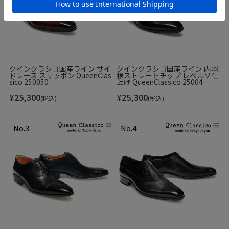
な役割です。
▼サイズ
フリー
クインクラシコ国産ライン サイ
クインクラシコ国産ライン 内羽
ドレース スリッポン QueenClas
根ストレートチップ レベルソ仕
※上記のサイズは当店での参考サイズ目安でございま
sico 250050
上げ QueenClassico 25004
す。ブランドや木型によって表記サイズの寸法は異なり
¥
25,300
¥
25,300
(税込)
(税込)
ます。
▼素材
馬毛
▼在庫について
当店は、店頭同時販売のため、売り切れの場合がございま
す。
その際は、当店の都合によりキャンセルとさせて頂きます