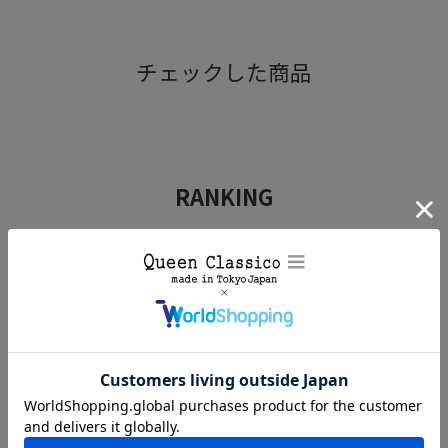
Item Information
チェックした商品
▼ブランド
WREN'S / ウレンズ
▼品番
RANKING
wrehorsebrush
ビジネスシューズ
カジュアルシューズ
▼色
スニーカー
ブラック
▼特徴
豚毛に比べて毛先が細く柔らかいのが特徴です。
毛先が細く柔らかい毛で、靴についたホコリを落とすのが主