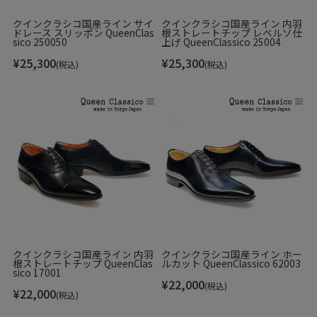
WREN'S(ウレンズ)とは、1889年にWilliam Edward Wrenが靴の聖地、
クインクラシコ国産ライン サイ
クインクラシコ国産ライン 内羽
イギリスのノーサンプトンにて設立したシューケアブランドです。
ドレース スリッポン QueenClas
根ストレートチップ レベルソ仕
sico 250050
上げ QueenClassico 25004
当初はシューポリッシュを生産し、その優れた品質によって徐々にシ
¥
25,300
¥
25,300
ューケアブランドとしての地位を確立していきました。
(税込)
(税込)
1892年から3年間、The Leather Trades Exhibition【レザー貿易展示
会】にて最優秀賞を授与され、高い品質と信頼を得て知名度のあるブ
ランドへと飛躍しました。
その後、ポリッシュ以外のシューケアアイテム開発に注力をしまし
た。
1936～1952年の間、国王ジョージ6世により第二次世界大戦中の王立
軍用ポリッシュの供給ブランドに指定され、Royal Warrant（英国王室
御用達）に認定されます。
シューケアブランドとして、非常に高い地位を獲得しました。
このブランドの商品一覧 >>
クインクラシコ国産ライン 内羽
クインクラシコ国産ライン ホー
根ストレートチップ QueenClas
ルカット QueenClassico 62003
sico 17001
¥
22,000
(税込)
¥
22,000
(税込)