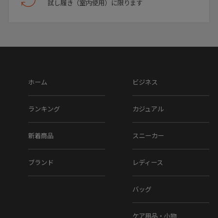
試し履き（室内使用）に限ります
アッパー素材 : フェイクレザー
ソール素材 : ラバーソール
▼在庫について
当店は、店頭同時販売のため、売り切れの場合がございま
ホーム
ビジネス
す。
その際は、当店の都合によりキャンセルとさせて頂きます
が、ご了承下さいますよう、お願い致します。
ランキング
カジュアル
▼その他
新着商品
スニーカー
お使いのパソコンのモニターの状況、撮影時の状況により、
ブランド
レディース
写真と実際の商品の色合いが多少異なる場合がございます。
入荷の際すでにお箱が多少破損したもの、汚れのあるものが
ございます。
バッグ
摩擦や水濡れによって衣類に色移りする場合がございます。
十分にご注意ください。
ケア用品・小物