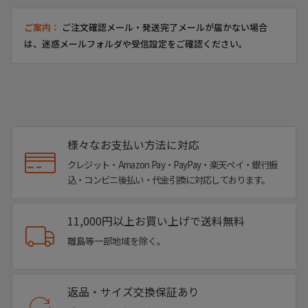
ポップな「ウォーキングW6YZ」のプリントが視覚的に楽し
ご案内：
ご注文確認メール・発送完了メールが届かない場合
く、毎日のウォーキングやカジュアルコーディネートに最適
は、迷惑メールフォルダや受信設定をご確認ください。
な、ストレスフリーでスタイリッシュなスニーカーです。
▼サイズ
40｜24.5～25.0cm
41｜25.5～26.0cm
42｜26.5～27.0cm
様々なお支払い方法に対応
43｜27.0～27.5cm
クレジット・Amazon Pay・PayPay・楽天ペイ・銀行振
44｜27.5～28.0cm
込・コンビニ後払い・代金引換に対応しております。
45｜28.5～29.0cm
11,000円以上お買い上げで送料無料
※上記のサイズは当店での参考サイズ目安でございま
離島等一部地域を除く。
す。ブランドや木型によって表記サイズの寸法は異なり
ます。
返品・サイズ交換保証あり
▼素材