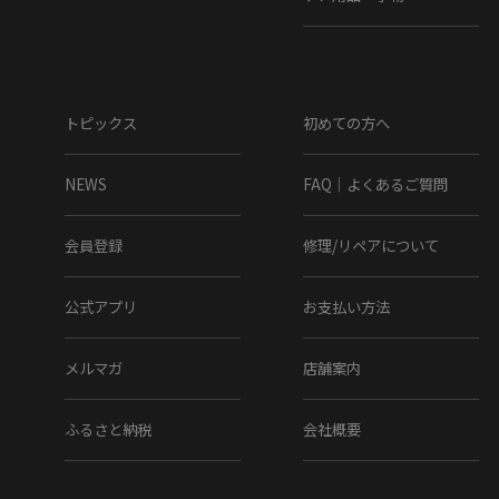
こちらの商品は天然素材を使用しておりますため、もともと
のシワ、色むら、小さな穴等がある場合がございます。こち
らは天然皮革の味であり、風合いでございますので、不良品
ではございません。
トピックス
初めての方へ
▼実店舗との
同時運営に伴う
ご注意点
NEWS
FAQ｜よくあるご質問
当店は実店舗との同時運営のため、試着時についた履きジワ
等があることがございます。その都度ケアをしております
が、シワが深い場合はメールにてご連絡させていただくこと
会員登録
修理/リペアについて
がございます。その際、基本的には、ご了承をいただいてか
らの発送とさせていただいております。あしからずご了承く
公式アプリ
お支払い方法
ださいませ。
メルマガ
店舗案内
ふるさと納税
会社概要