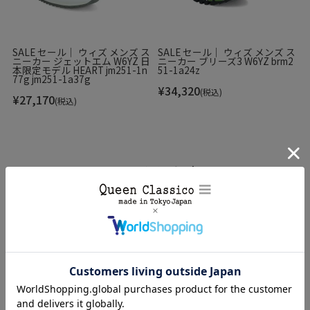
SALE セール｜ ウィズ メンズ ス
SALE セール｜ ウィズ メンズ ス
ニーカー ジェットエム W6YZ 日
ニーカー ブリーズ3 W6YZ brm2
本限定モデル HEART jm251-1n
51-1a24z
77g jm251-1a37g
¥
34,320
(税込)
¥
27,170
(税込)
足を包み込むような柔らかなフィット感により、長時間歩い
ても疲れにくく、軽やかなラバーソールが足運びをスムーズ
にサポート。
チェックした商品