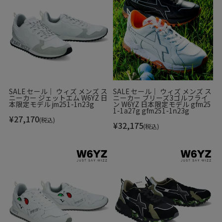
日本限定の「WALKモデル」は、遊び心あふれるデザインと
快適な履き心地を両立した一足。
フェイクレザーの滑らかな質感と約4cmのヒール高インソー
ルが脚を美しく支えます。
SALE セール｜ ウィズ メンズ ス
SALE セール｜ ウィズ メンズ ス
ニーカー ジェットエム W6YZ 日
ニーカー ブリーズ3ゴルフライ
本限定モデル jm251-1n23g
ン W6YZ 日本限定モデル gfm25
1-1a27g gfm251-1n23g
¥
27,170
(税込)
¥
32,175
(税込)