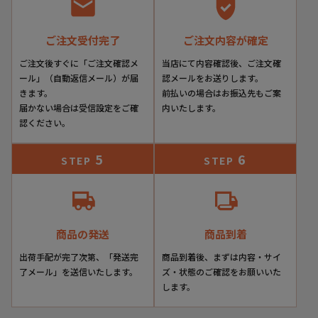
W6YZ / ウィズ
ご注文受付完了
ご注文内容が確定
▼品番
ご注文後すぐに「ご注文確認メ
当店にて内容確認後、ご注文確
ール」（自動返信メール）が届
認メールをお送りします。
jm251-1r03g
きます。
前払いの場合はお振込先もご案
届かない場合は受信設定をご確
内いたします。
▼色
認ください。
ホワイト
5
6
STEP
STEP
▼特徴
日本限定の「WALKモデル」は、遊び心あふれるデザインと
快適な履き心地を両立した一足。
商品の発送
商品到着
フェイクレザーの滑らかな質感と約4cmのヒール高インソー
出荷手配が完了次第、「発送完
商品到着後、まずは内容・サイ
ルが脚を美しく支えます。
了メール」を送信いたします。
ズ・状態のご確認をお願いいた
足を包み込むような柔らかなフィット感により、長時間歩い
します。
ても疲れにくく、軽やかなラバーソールが足運びをスムーズ
にサポート。