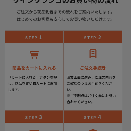
ご注文から商品到着までの流れをご案内いたします。
はじめてのお客様も安心してお買い物いただけます。
W6YZ
1
2
STEP
STEP
History
1974年、イタリアにて創業のフットウェアメーカーFALC社(ファルク)
から2018年に誕生した新ブランド。
商品をカートに入れる
ご注文手続き
ベルギーのデザイナー・ウォルター・ヴァン・ベイレンドンク氏との
コラボレーションしているライン「W6YZ」。
「カートに入れる」ボタンを押
注文画面に進み、ご注文内容を
し、商品を買い物カートに追加
ご確認のうえお手続きくださ
します。
い。
※ご不明点はご注文前にお問い
Item Information
合わせください。
3
4
STEP
STEP
▼ブランド