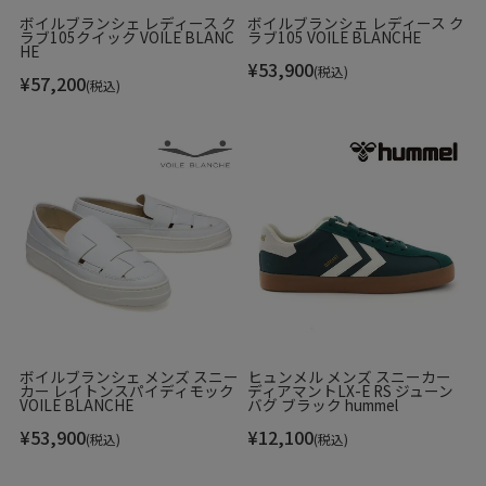
ボイルブランシェ レディース ク
ボイルブランシェ レディース ク
ラブ105クイック VOILE BLANC
ラブ105 VOILE BLANCHE
HE
¥
53,900
(税込)
¥
57,200
(税込)
ボイルブランシェ メンズ スニー
ヒュンメル メンズ スニーカー
カー レイトンスパイディモック
ディアマントLX-E RS ジューン
VOILE BLANCHE
バグ ブラック hummel
¥
53,900
¥
12,100
(税込)
(税込)