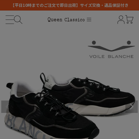
【平日10時までのご注文で即日出荷】サイズ交換・返品保証付き