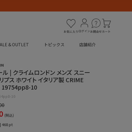
ログイン
お気に入り
お問合せ
カート
ALE & OUTLET
トピックス
店舗紹介
ON
セール | クライムロンドン メンズ スニー
リプス ホワイト イタリア製 CRIME
19754pp8-10
54pp8-10
00
0
税込
]
468
pt