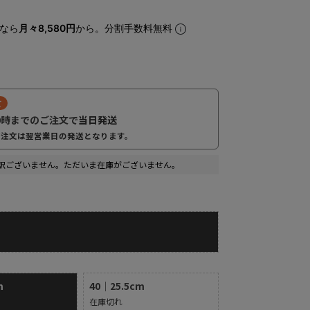
なら
月々8,580円
から。分割手数料無料
て
0時までのご注文で
当日発送
ご注文は翌営業日の発送となります。
訳ございません。ただいま在庫がございません。
m
40｜25.5cm
在庫切れ