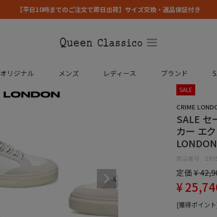
【平日10時までのご注文で即日出荷】サイズ交換・返品保証付き
コオリジナル
メンズ
レディース
ブランド
S
SALE
CRIME LOND
SALE 
カー エク
LONDON 
商品番号
197
定価
¥
42,9
¥
25,74
[獲得ポイント