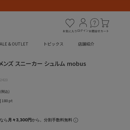
ログイン
お気に入り
お問合せ
カート
ALE & OUTLET
トピックス
店舗紹介
メンズ スニーカー シュルム mobus
2423
税込
]
180
pt
なら
月々3,300円
から。分割手数料無料