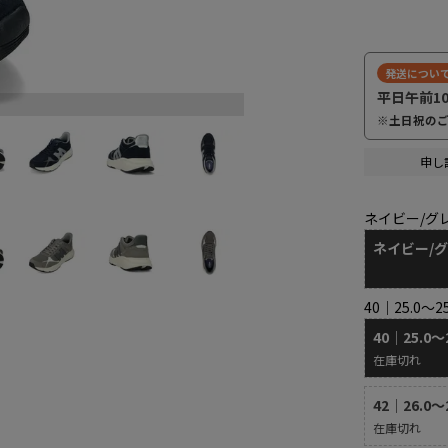
発送につい
平日午前1
※土日祝の
申し
ネイビー/グ
ネイビー/
40｜25.0～2
40｜25.0～
在庫切れ
42｜26.0～
在庫切れ