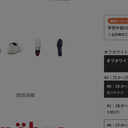
発送につい
平日午前1
※土日祝の
オフホワイ
オフホワイ
40｜25.0～2
40｜25.0～
残りわずか
商品詳細
42｜26.0～
在庫切れ
44｜27.0～