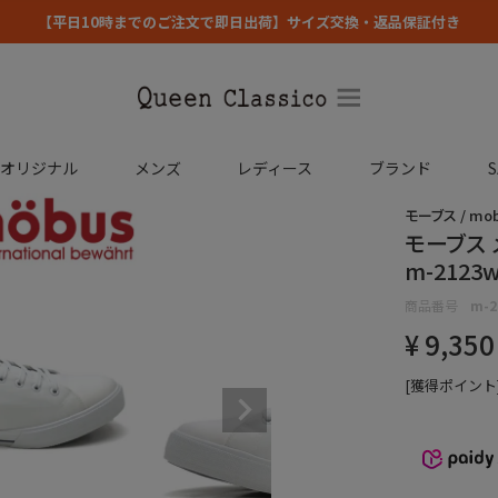
【平日10時までのご注文で即日出荷】サイズ交換・返品保証付き
コオリジナル
メンズ
レディース
ブランド
S
モーブス / mo
モーブス 
m-2123
商品番号
m-2
¥
9,350
[獲得ポイント