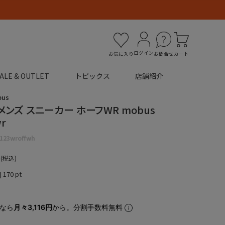
ログイン
お気に入り
お問合せ
カート
ALE & OUTLET
トピックス
店舗紹介
bus
メンズ スニーカー ホーフWR mobus
wr
123wroffwh
税込
]
170
pt
なら
月々3,116円
から。分割手数料無料