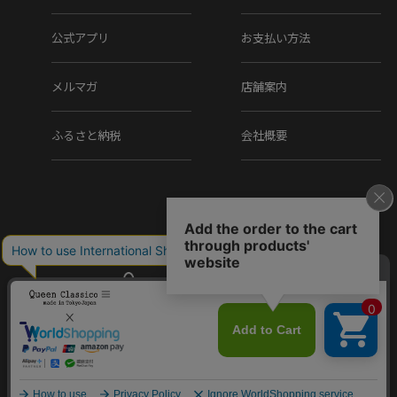
公式アプリ
お支払い方法
メルマガ
店舗案内
ふるさと納税
会社概要
Copyright (C) Q.R.C Co., Ltd. All Rights reserved.
SALE セール｜ アマブランド メンズ
購入する
スニーカー スーパーラン ホワイト/
59,840