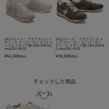
SALE セール｜ アマブランド レ
SALE セール｜ アマブランド メ
ディース スーパーラン ライトベ
ンズ スニーカー スーパーラン
ージュ イタリア製 AMA BRAND
グリーン イタリア製 AMA BRAN
ama260-4630
D ama260-4636
¥
61,600
¥
59,840
(税込)
(税込)
チェックした商品