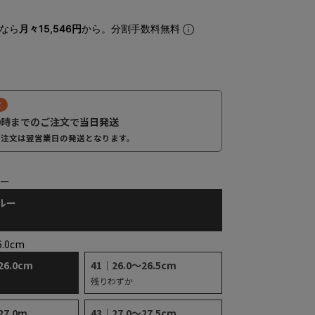
なら
月々15,546円
から。分割手数料無料
て
0時までのご注文で
当日発送
ご注文は翌営業日の発送となります。
ルー
ルー
6.0cm
26.0cm
41｜26.0～26.5cm
残りわずか
27.0m
43｜27.0～27.5cm