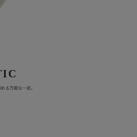
TIC
締める万能な一足。