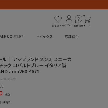
ログイン
お気に入り
お問合せ
カート
ALE & OUTLET
トピックス
店舗紹介
セール｜ アマブランド メンズ スニーカ
チック コバルトブルー イタリア製
ND ama260-4672
260-4672m
00
0
税込
]
848
pt