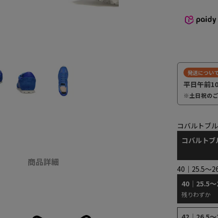
発送につい
平日午前1
※土日祝の
コバルトブ
コバルトブ
商品詳細
40｜25.5～2
40｜25.5～
残りわずか
42｜26.5～