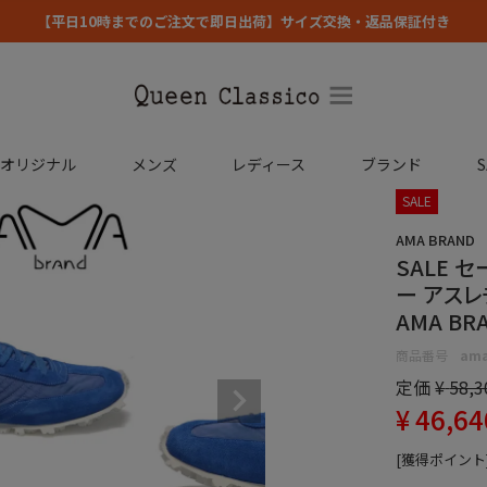
【平日10時までのご注文で即日出荷】サイズ交換・返品保証付き
コオリジナル
メンズ
レディース
ブランド
S
SALE
AMA BRAND
SALE 
ー アスレ
AMA BRA
商品番号
ama
定価
¥
58,3
¥
46,64
[獲得ポイント