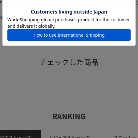
レベルソ仕上げ QueenClassi
ートチップ QueenClassico 17
¥
22,000
(税込)
税込)
チェックした商品
RANKING
レタンを全面に採用。
足への負担を軽減。
ジネスシューズ
カジュアルシューズ
スニーカー