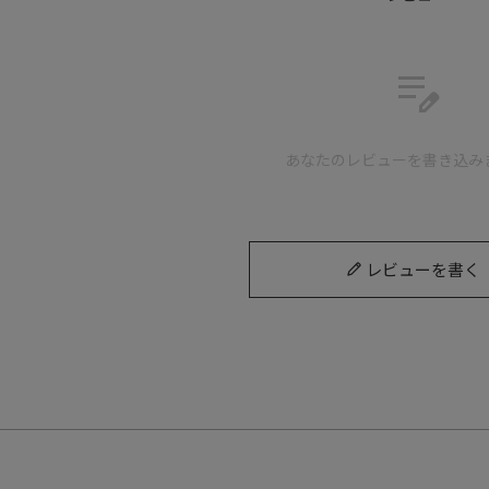
職人の手による独自の靴型（ラ
edit_note
スタイリッシュなのに、ゆったり
あなたのレビューを書き込み
レビューを書く