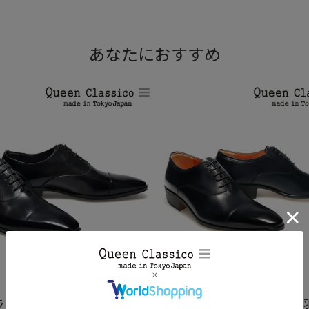
あなたにおすすめ
）を使用。
ゴアを使用。
ズに。
くタイプとなります。
配慮した立体形状の履き口パッド
ラシコ国産ライン 内羽根ストレ
クインクラシコ国産ライン 内