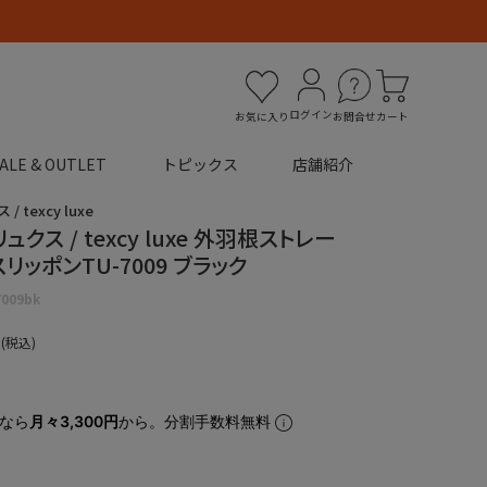
ログイン
お気に入り
お問合せ
カート
ALE & OUTLET
トピックス
店舗紹介
 texcy luxe
クス / texcy luxe 外羽根ストレー
スリッポンTU-7009 ブラック
7009bk
税込
なら
月々3,300円
から。分割手数料無料