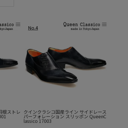
羽根ストレ
クインクラシコ国産ライン サイドレース
001
パーフォレーション スリッポン QueenC
lassico 17003