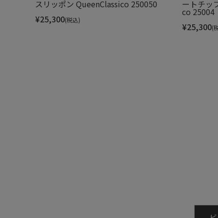
スリッポン QueenClassico 250050
ートチップ 
co 25004
¥
25,300
(税込)
¥
25,300
(
インナーソールは、へたりにくい発泡ウ
足裏にかかる体圧をしっかり支え、
ビ