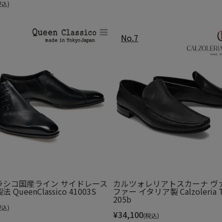
税込)
採用。
適応性に配慮しました。
い設計となっております。
の歪みを抑え、安定性が向上。
久性に配慮しました。
ラシコ国産ライン サイドレース
カルツォレリアトスカーナ ヴ
QueenClassico 41003S
ファー イタリア製 Calzoleria To
205b
税込)
¥
34,100
(税込)