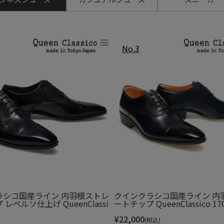
、快適性を向上。
先裏部分に消臭繊維「MOFF（モ
ラシコ国産ライン 内羽根ストレ
クインクラシコ国産ライン 内
レベルソ仕上げ QueenClassi
ートチップ QueenClassico 17
¥
22,000
(税込)