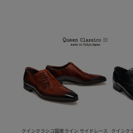
やわらかい牛革（天然皮革
履き口の内側に伸縮性のある
靴の脱ぎ履きをスムー
※靴紐は固定式ではなく、結んでいただ
足当たりが良く、かかとが抜けにくく、靴ずれにも
を使用。
クインクラシコ国産ライン サイドレース
クインク