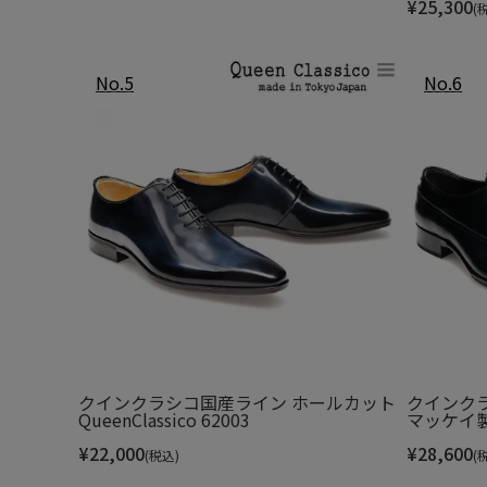
¥
25,300
(
踏みつけ部分にラバーを
ラバーには細かい溝を多数配置し路面への
屈曲溝を多数配置し、かえりが良く動きやす
ABS樹脂製シャンクを使用し、体重による靴
かかと部分の意匠にラバーを採用し、耐
クインクラシコ国産ライン ホールカット
クインク
QueenClassico 62003
マッケイ製法 
¥
22,000
¥
28,600
(税込)
(