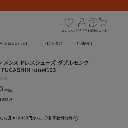
ログイン
お気に入り
お問合せ
カート
ALE & OUTLET
トピックス
店舗紹介
 メンズ ドレスシューズ ダブルモンク
FUGASHIN fdm4103
4103
0
税込
]
880
pt
なら
月々16,133円
から。分割手数料無料