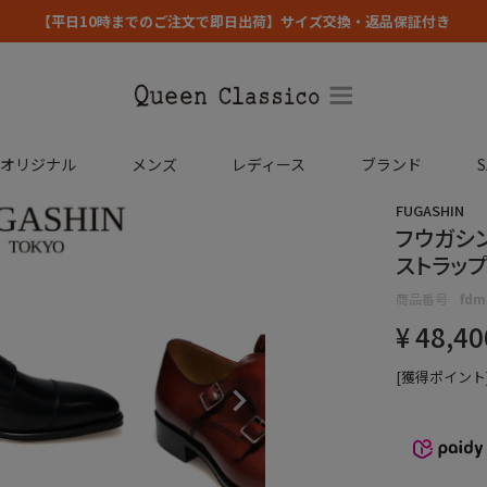
【平日10時までのご注文で即日出荷】サイズ交換・返品保証付き
コオリジナル
メンズ
レディース
ブランド
S
FUGASHIN
フウガシン
ストラップ 
商品番号
fdm
¥
48,40
[獲得ポイント