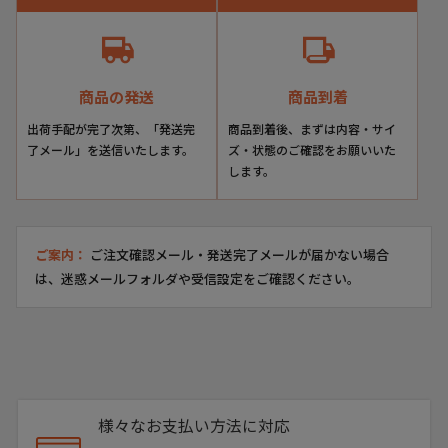
History
創業から約50年、ロンサムが培ってきた歴史と経験から生まれたオリ
ジナルブランド『エリニュス・クラウン』
商品の発送
商品到着
洗練された優美なデザインとその鮮やかな色合いがとても美しい、革
靴の範疇でありながら、 スニーカーのような履き心地を目指し開発さ
出荷手配が完了次第、「発送完
商品到着後、まずは内容・サイ
れたブランド。
了メール」を送信いたします。
ズ・状態のご確認をお願いいた
日本人の足型に合うようゼロから木型を開発し、一足一足職人が手作
します。
業で染め上げていくパティーヌ加工により二つとして同じ色合いの靴
はありません。
履きこんでいくうちに風合いが少しずつ変わり、真に自分だけの一点
ご案内：
ご注文確認メール・発送完了メールが届かない場合
モノに育っていってほしい。そんな思いが込められた『エリニス・ク
は、迷惑メールフォルダや受信設定をご確認ください。
ラウン』
見た目だけでなくシルエットから履き心地まで、拘り尽くされたブラ
ンドです。
Item Information
様々なお支払い方法に対応