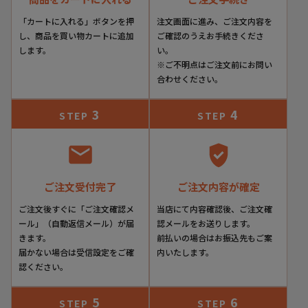
「カートに入れる」ボタンを押
注文画面に進み、ご注文内容を
し、商品を買い物カートに追加
ご確認のうえお手続きくださ
します。
い。
ネイビー
※ご不明点はご注文前にお問い
合わせください。
3
4
STEP
STEP
ご注文受付完了
ご注文内容が確定
ご注文後すぐに「ご注文確認メ
当店にて内容確認後、ご注文確
ール」（自動返信メール）が届
認メールをお送りします。
きます。
前払いの場合はお振込先もご案
届かない場合は受信設定をご確
内いたします。
ブラウン
認ください。
ERINYS CROWN
5
6
STEP
STEP