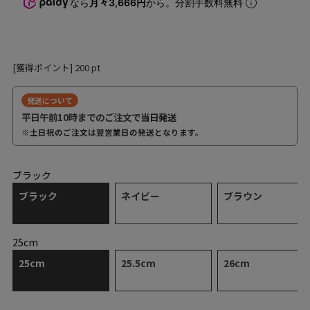
なら
月々3,666円
から。分割手数料無料
[獲得ポイント]
200
pt
発送について
平日午前10時までのご注文で
当日発送
※土日祝のご注文は翌営業日の発送となります。
ブラック
ブラック
ネイビー
ブラウン
25cm
25cm
25.5cm
26cm