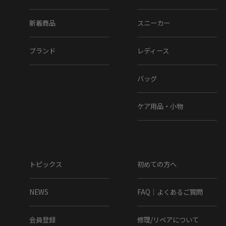
いく上質な革の魅力を存分に味わえます。
ソフトタンクラバーソールを組み合わせることで、足元に程
新着商品
スニーカー
よいボリュームを持たせつつ、歩行時の安定感と柔らかなク
ッション性を確保。
ブランド
レディース
ビジネス・カジュアル両方で活躍します。
ベーシックなデザインでありながら、パティーヌならではの
バッグ
奥深い色合いと、革本来の経年変化が織りなす高級感は格
別。使い込むほどに自分だけの風合いへと育っていき、長く
愛用できる一本となっています。
ケア用品・小物
▼サイズ
25cm
25.5cm
トピックス
初めての方へ
26cm
26.5cm
NEWS
FAQ｜よくあるご質問
27cm
会員登録
修理/リペアについて
ヒール高 : 約3cm