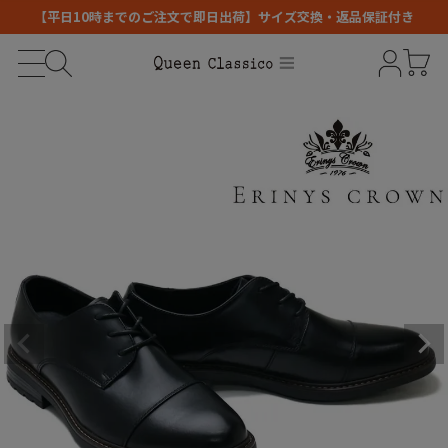
【平日10時までのご注文で即日出荷】サイズ交換・返品保証付き