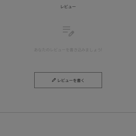
レビュー
edit_note
外羽根ストレートチップ
Blucher straight tip
あなたのレビューを書き込みましょう!
パティーヌ仕上げを採用し、オリジナリティのある独自のムラ感があ
る一足。
レビューを書く
Detail