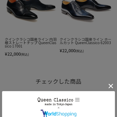
いく上質な革の魅力を存分に味わえます。
クインクラシコ国産ライン 内羽
クインクラシコ国産ライン ホー
根ストレートチップ QueenClas
ルカット QueenClassico 62003
sico 17001
¥
22,000
(税込)
¥
22,000
(税込)
チェックした商品
RANKING