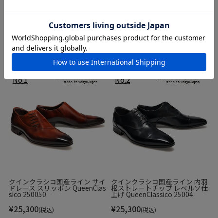
ビジネスシューズ
カジュアルシューズ
ソフトタンクラバーソールを組み合わせることで、足元に程
スニーカー
よいボリュームを持たせつつ、歩行時の安定感と柔らかなク
ッション性を確保。
ビジネス・カジュアル両方で活躍します。
クインクラシコ国産ライン サイ
クインクラシコ国産ライン 内羽
ドレース スリッポン QueenClas
根ストレートチップ レベルソ仕
sico 250050
上げ QueenClassico 25004
¥
25,300
¥
25,300
(税込)
(税込)