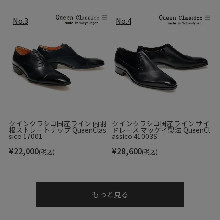
ベーシックなデザインでありながら、パティーヌならではの
奥深い色合いと、革本来の経年変化が織りなす高級感は格
クインクラシコ国産ライン 内羽
クインクラシコ国産ライン サイ
別。使い込むほどに自分だけの風合いへと育っていき、長く
根ストレートチップ QueenClas
ドレース マッケイ製法 QueenCl
愛用できる一本となっています。
sico 17001
assico 41003S
¥
22,000
¥
28,600
(税込)
(税込)
Color Variation
もっと見る