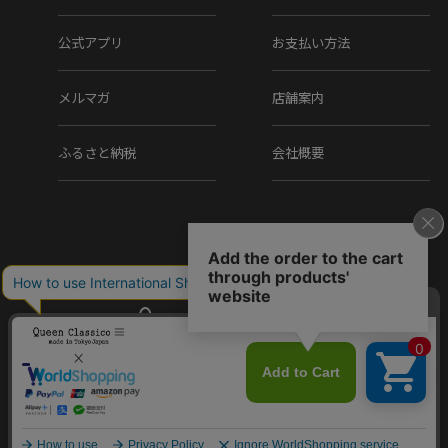
公式アプリ
お支払い方法
※上記のサイズは当店での参考サイズ目安でございま
す。ブランドや木型によって表記サイズの寸法は異なり
メルマガ
店舗案内
ます。
ふるさと納税
会社概要
▼素材
アッパー素材 : 天然皮革
ソール素材 : 合成底
▼製法
セメント
Copyright (C) Q.R.C Co., Ltd. All Rights reserved.
▼在庫について
当店は、店頭同時販売のため、売り切れの場合がございま
エリニュスクラウン メンズ ドレスシ
す。
購入する
ューズ 外羽根ストレートチップ
11,000