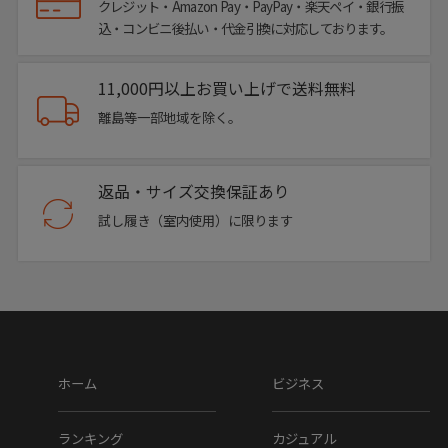
クレジット・Amazon Pay・PayPay・楽天ペイ・銀行振
込・コンビニ後払い・代金引換に対応しております。
▼ブランド
11,000円以上お買い上げで送料無料
ERINYS CROWN / エリニュスクラウン
離島等一部地域を除く。
▼品番
返品・サイズ交換保証あり
er-0331
試し履き（室内使用）に限ります
▼色
ブラック
ネイビー
ブラウン
▼特徴
ホーム
ビジネス
染色技術の芸術作品ともいわれるパティーヌは、手作業なら
ランキング
カジュアル
ではの立体的な色彩が際立ち、履くほどに深みと艶が増して