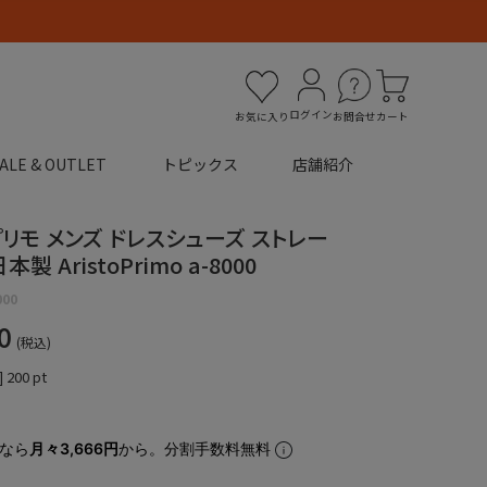
ログイン
お気に入り
お問合せ
カート
ALE & OUTLET
トピックス
店舗紹介
リモ メンズ ドレスシューズ ストレー
製 AristoPrimo a-8000
000
0
税込
]
200
pt
なら
月々3,666円
から。分割手数料無料