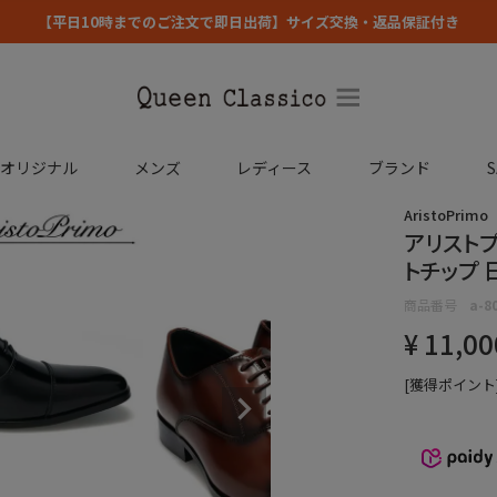
【平日10時までのご注文で即日出荷】サイズ交換・返品保証付き
コオリジナル
メンズ
レディース
ブランド
S
AristoPrimo
アリストプ
トチップ 日本
商品番号
a-8
¥
11,00
[獲得ポイント