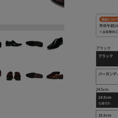
発送につい
平日午前1
ダークブラウン
※土日祝の
ブラック
ブラック
バーガンデ
24.5cm
24.5cm
在庫切れ
25.5cm