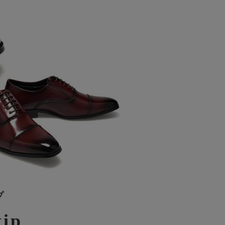
プ
tip