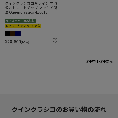
クインクラシコ国産ライン 内羽
根ストレートチップ マッケイ製
法 QueenClassico 41001S
サイズ交換・返品無料
レビューキャンペーン対象
¥
28,600
税込
3
件中
1
-
3
件表示
クインクラシコのお買い物の流れ