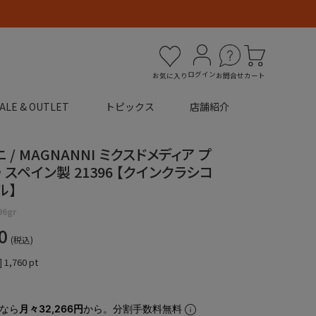
ログイン
お気に入り
お問合せ
カート
ALE & OUTLET
トピックス
店舗紹介
 / MAGNANNI ミクスドメディア プ
 スペイン製 21396 【クインクラシコ
ル】
96gr
0
税込
]
1,760
pt
なら
月々32,266円
から。分割手数料無料