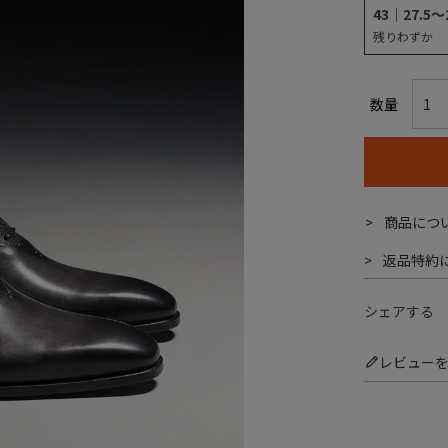
43｜27.5～
残りわずか
商品につ
返品特約
シェアする
レビュー