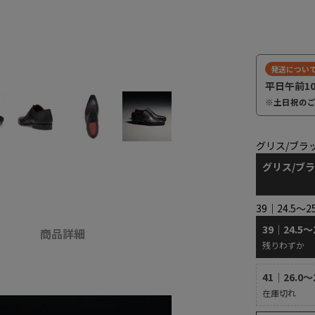
発送につい
平日午前1
※土日祝の
グリス/ブラ
グリス/ブ
39｜24.5～2
39｜24.5～
商品詳細
残りわずか
41｜26.0～
在庫切れ