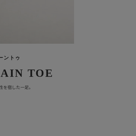
ーントゥ
LAIN TOE
性を宿した一足。