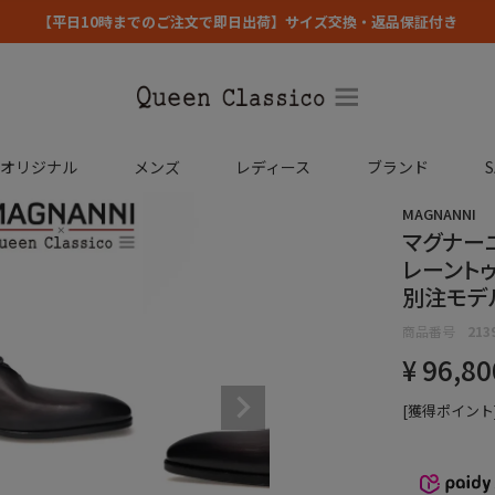
【平日10時までのご注文で即日出荷】サイズ交換・返品保証付き
コオリジナル
メンズ
レディース
ブランド
S
MAGNANNI
マグナーニ
レーントゥ
別注モデ
商品番号
213
¥
96,80
[獲得ポイント