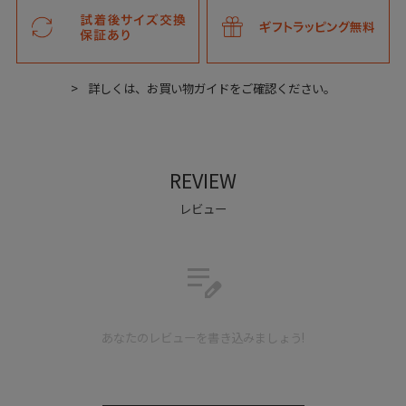
Slingback Single Monk
伝統的なプレーントゥ デザインを採用した、モダンなスリングバック
シングルモンクストラップ。
詳しくは、お買い物ガイドをご確認ください。
REVIEW
Detail
レビュー
edit_note
あなたのレビューを書き込みましょう!