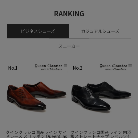
RANKING
ビジネスシューズ
カジュアルシューズ
スニーカー
靴底はレザーとラバーを組み合わせたコンビネーション底を
カスタマイズしています。
レザーの“通気性の良さ・しなやかさ”、ラバーの“グリップ
力・耐摩耗性”、それぞれの長所を取り入れた作りになってい
クインクラシコ国産ライン サイ
クインクラシコ国産ライン 内羽
ドレース スリッポン QueenClas
根ストレートチップ レベルソ仕