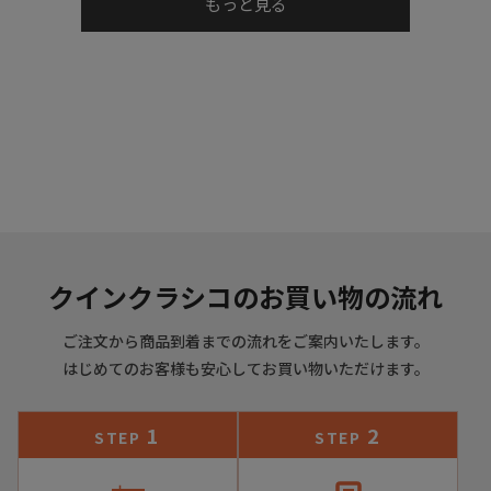
もっと見る
を熟練職人によって手縫いで巻き上げています。
クインクラシコのお買い物の流れ
ご注文から商品到着までの流れをご案内いたします。
はじめてのお客様も安心してお買い物いただけます。
さらに独自のボロネーゼ製法により足をレザーで包み込むこ
1
2
STEP
STEP
とで、クッション性のあるフットベッドと比類のない柔軟性
を生み出します。