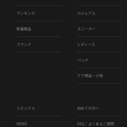
グリス/アズール
ランキング
カジュアル
新着商品
スニーカー
ブランド
レディース
バッグ
ボルドー/ロホ
※クリックで商品が新ウィンドウで開きます。
ケア用品・小物
MAGNANNI
History
トピックス
初めての方へ
足を包み込むような柔らかい履き心地。これがマグナーニの最大の特
徴です。 1954年、スペインのアルマンサで創業し、3世代に渡って丁寧
な靴作りを継承しているマグナーニ。 得意とする製法は、『ボロネー
NEWS
FAQ｜よくあるご質問