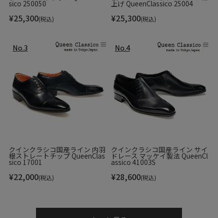
ます。
sico 250050
上げ QueenClassico 25004
¥
25,300
¥
25,300
(税込)
(税込)
クインクラシコ国産ライン 内羽
クインクラシコ国産ライン サイ
根ストレートチップ QueenClas
ドレース マッケイ製法 QueenCl
sico 17001
assico 41003S
¥
22,000
¥
28,600
ラバーにはブランドロゴが刻印されており、細かなところま
(税込)
(税込)
でマグナーニのこだわりを感じます。
また、マグナーニのアイコンである、アーチサポート効果の
あるダブルオパンカ仕様になっており、土踏まず部分の底材