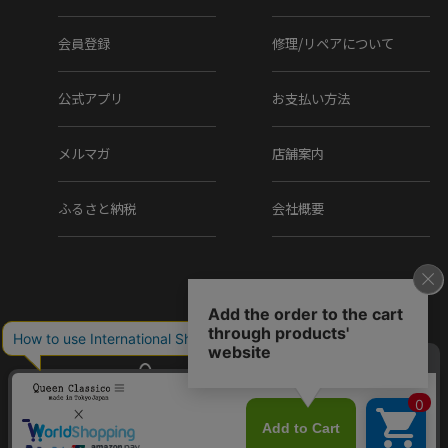
ゼ製法』。ライニングとインソールを袋縫いにすることにより、足を
優しく包み込み、軽さと屈曲性に富んでいます。素材は全てにグレー
会員登録
修理/リペアについて
ドが高く、ラスト、色入れ、エレガントなデザイン性など、細部に至
るまで職人の拘りが詰まっています。
公式アプリ
お支払い方法
メルマガ
店舗案内
Item Information
ふるさと納税
会社概要
▼ブランド
MAGNANNI / マグナーニ
Made in Spain / スペイン製
▼品番
Copyright (C) Q.R.C Co., Ltd. All Rights reserved.
26087graz