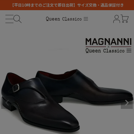
【平日10時までのご注文で即日出荷】サイズ交換・返品保証付き