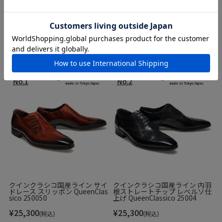
ビジネスシューズ
カジュアルシューズ
ソフトタンクラバーソールを採用しており、足元に程よいボ
リューム感を演出しつつ、長時間の着用でも快適さを保ちま
スニーカー
す。
ビジネスシーンでは洗練された足元を演出し、カジュアルス
タイルにも自然と馴染む、汎用性の高さもポイント。
クインクラシコ国産ライン サイ
クインクラシコ国産ライン 内羽
ドレース スリッポン QueenClas
根ストレートチップ レベルソ仕
sico 250050
上げ QueenClassico 25004
¥
25,300
¥
25,300
(税込)
(税込)