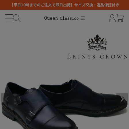
【平日10時までのご注文で即日出荷】サイズ交換・返品保証付き