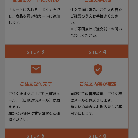
「カートに入れる」ボタンを押
注文画面に進み、ご注文内容を
し、商品を買い物カートに追加
ご確認のうえお手続きくださ
ブラック
します。
い。
※ご不明点はご注文前にお問い
合わせください。
3
4
STEP
STEP
ご注文受付完了
ご注文内容が確定
ご注文後すぐに「ご注文確認メ
当店にて内容確認後、ご注文確
ール」（自動返信メール）が届
認メールをお送りします。
きます。
前払いの場合はお振込先もご案
ブラウン
届かない場合は受信設定をご確
内いたします。
認ください。
ERINYS CROWN
5
6
STEP
STEP