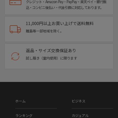
クレジット・Amazon Pay・PayPay・楽天ペイ・銀行振
込・コンビニ後払い・代金引換に対応しております。
▼ブランド
ERINYS CROWN / エリニュスクラウン
11,000円以上お買い上げで送料無料
離島等一部地域を除く。
▼品番
er-0332
返品・サイズ交換保証あり
▼色
試し履き（室内使用）に限ります
ネイビー
ブラック
ブラウン
▼特徴
ホーム
ビジネス
手作業ならではの自然なグラデーションは、履くたびに表情
が変化し、経年変化による味わいも楽しめるのが魅力です。
ランキング
カジュアル
ソフトタンクラバーソールを採用しており、足元に程よいボ