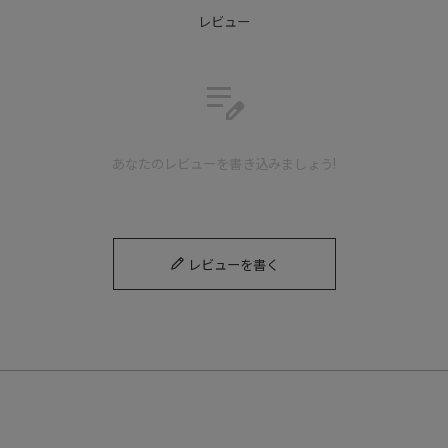
レビュー
edit_note
ダブルモンク
Double monk
あなたのレビューを書き込みましょう!
パティーヌ仕上げを採用し、オリジナリティのある独自のムラ感があ
る一足。
レビューを書く
Detail