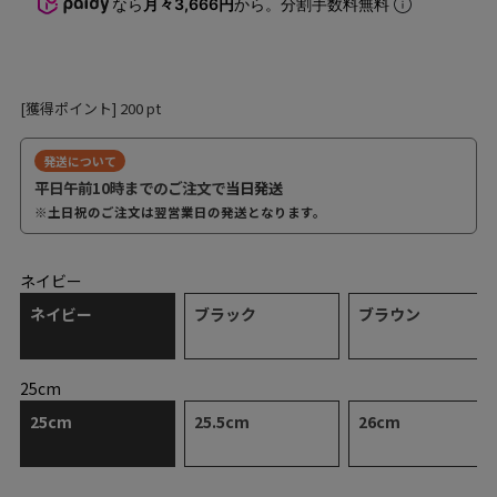
なら
月々3,666円
から。分割手数料無料
[獲得ポイント]
200
pt
発送について
平日午前10時までのご注文で
当日発送
※土日祝のご注文は翌営業日の発送となります。
ネイビー
ネイビー
ブラック
ブラウン
25cm
25cm
25.5cm
26cm