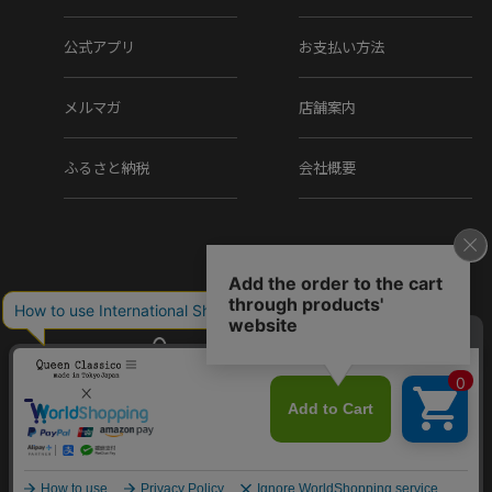
※上記のサイズは当店での参考サイズ目安でございま
す。ブランドや木型によって表記サイズの寸法は異なり
公式アプリ
お支払い方法
ます。
メルマガ
店舗案内
▼素材
ふるさと納税
会社概要
アッパー素材 : 天然皮革
ソール素材 : 合成底
▼製法
セメント
▼在庫について
Copyright (C) Q.R.C Co., Ltd. All Rights reserved.
当店は、店頭同時販売のため、売り切れの場合がございま
す。
その際は、当店の都合によりキャンセルとさせて頂きます
エリニュスクラウン メンズ ドレスシ
が、ご了承下さいますよう、お願い致します。
購入する
ューズ ダブルモンク ERINYS CROW…
11,000