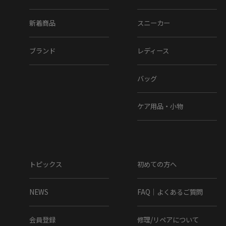
リューム感を演出しつつ、長時間の着用でも快適さを保ちま
す。
新着商品
スニーカー
ビジネスシーンでは洗練された足元を演出し、カジュアルス
タイルにも自然と馴染む、汎用性の高さもポイント。
ブランド
レディース
さらにダブルモンクストラップを採用することで、クラシカ
ルで重厚感のある印象を持たせつつ、バックルの光沢が華や
バッグ
かさを添えています。
▼サイズ
ケア用品・小物
25cm
25.5cm
26cm
26.5cm
トピックス
初めての方へ
27cm
NEWS
FAQ｜よくあるご質問
ヒール高 : 約3cm
会員登録
修理/リペアについて