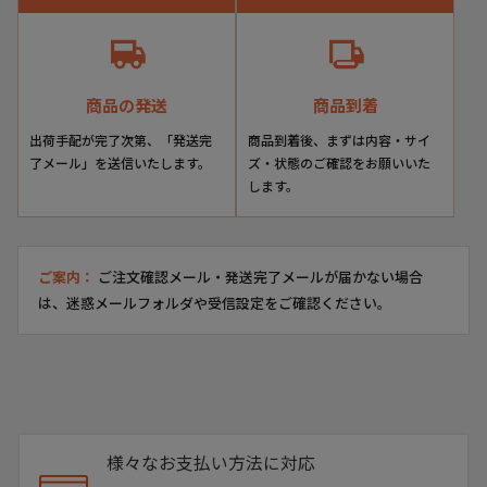
History
創業から約50年、ロンサムが培ってきた歴史と経験から生まれたオリ
ジナルブランド『エリニュス・クラウン』
洗練された優美なデザインとその鮮やかな色合いがとても美しい、革
商品の発送
商品到着
靴の範疇でありながら、 スニーカーのような履き心地を目指し開発さ
れたブランド。
出荷手配が完了次第、「発送完
商品到着後、まずは内容・サイ
日本人の足型に合うようゼロから木型を開発し、一足一足職人が手作
了メール」を送信いたします。
ズ・状態のご確認をお願いいた
業で染め上げていくパティーヌ加工により二つとして同じ色合いの靴
します。
はありません。
履きこんでいくうちに風合いが少しずつ変わり、真に自分だけの一点
モノに育っていってほしい。そんな思いが込められた『エリニス・ク
ラウン』
ご案内：
ご注文確認メール・発送完了メールが届かない場合
見た目だけでなくシルエットから履き心地まで、拘り尽くされたブラ
は、迷惑メールフォルダや受信設定をご確認ください。
ンドです。
Item Information
様々なお支払い方法に対応