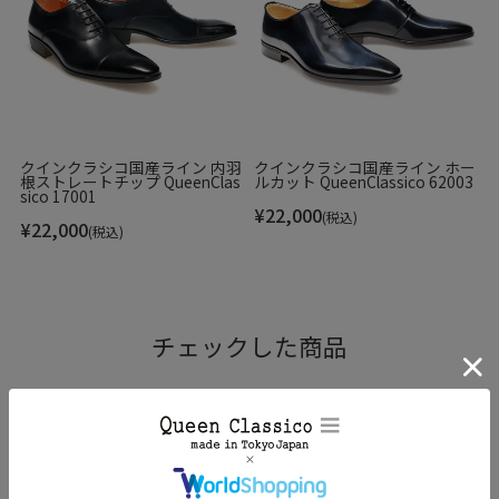
クインクラシコ国産ライン 内羽
クインクラシコ国産ライン ホー
根ストレートチップ QueenClas
ルカット QueenClassico 62003
sico 17001
¥
22,000
(税込)
¥
22,000
(税込)
チェックした商品
RANKING