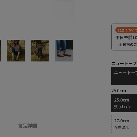
発送につい
平日午前1
※土日祝の
ニュートープ
ニュートー
25.0cm
25.0cm
残りわずか
27.0cm
商品詳細
在庫切れ