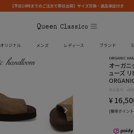
【平日10時までのご注文で即日出荷】サイズ交換・返品保証付き
コオリジナル
メンズ
レディース
ブランド
S
ORGANIC HA
オーガニ
ューズ リ
ORGANI
商品番号
oh0
¥
16,50
[獲得ポイント