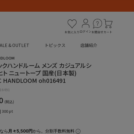
ログイン
お気に入り
お問合せ
カート
ALE & OUTLET
トピックス
店舗紹介
NDLOOM
ックハンドルーム メンズ カジュアルシ
ヒト ニュートープ 国産(日本製)
C HANDLOOM oh016491
16491
0
税込
]
300
pt
なら
月々5,500円
から。分割手数料無料