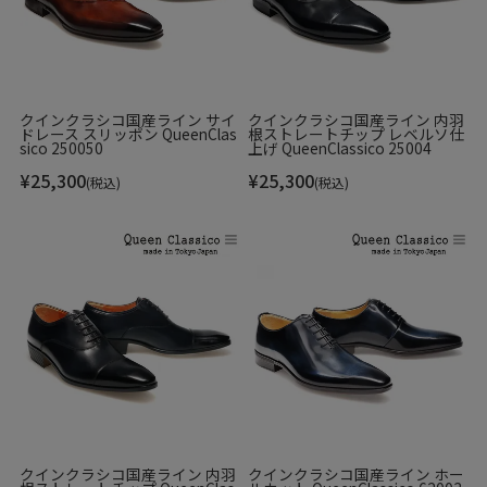
クインクラシコ国産ライン サイ
クインクラシコ国産ライン 内羽
ドレース スリッポン QueenClas
根ストレートチップ レベルソ仕
sico 250050
上げ QueenClassico 25004
¥
25,300
¥
25,300
(税込)
(税込)
履きこむほどに足に馴染み、革の艶が増す、カジュアルシー
ンのマストアイテムです。
Bobson
History
半世紀以上の歴史を持つ国産デニムブランド「Bobson」が展開する、
カジュアルシューズライン。
長時間の歩行でも疲れないよう細かい設計が施され、足への負担を軽
クインクラシコ国産ライン 内羽
クインクラシコ国産ライン ホー
減し、耐久性にも優れた実力派。素材にもこだわり、歩きやすさと履