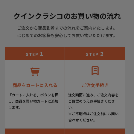
▼その他
クインクラシコのお買い物の流れ
お使いのパソコンのモニターの状況、撮影時の状況により、
ご注文から商品到着までの流れをご案内いたします。
写真と実際の商品の色合いが多少異なる場合がございます。
入荷の際すでにお箱が多少破損したもの、汚れのあるものが
はじめてのお客様も安心してお買い物いただけます。
ございます。
摩擦や水濡れによって衣類に色移りする場合がございます。
1
2
STEP
STEP
十分にご注意ください。
こちらの商品は天然素材を使用しておりますため、もともと
のシワ、色むら、小さな穴等がある場合がございます。こち
らは天然皮革の味であり、風合いでございますので、不良品
商品をカートに入れる
ご注文手続き
ではございません。
「カートに入れる」ボタンを押
注文画面に進み、ご注文内容を
▼実店舗との
同時運営に伴う
ご注意点
し、商品を買い物カートに追加
ご確認のうえお手続きくださ
します。
い。
当店は実店舗との同時運営のため、試着時についた履きジワ
※ご不明点はご注文前にお問い
等があることがございます。その都度ケアをしております
合わせください。
が、シワが深い場合はメールにてご連絡させていただくこと
がございます。その際、基本的には、ご了承をいただいてか