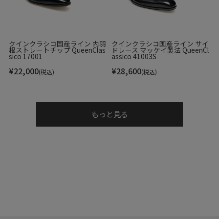
27.5㎝
28.0㎝
クインクラシコ国産ライン 内羽
クインクラシコ国産ライン サイ
※上記のサイズは当店での参考サイズ目安でございま
根ストレートチップ QueenClas
ドレース マッケイ製法 QueenCl
sico 17001
assico 41003S
す。ブランドや木型によって表記サイズの寸法は異なり
ます。
¥
22,000
¥
28,600
(税込)
(税込)
▼素材
もっと見る
アッパー素材 : 牛革ナチュラルスムース
ソール素材 : ダイレクトウレタンソール
▼在庫について
当店は、店頭同時販売のため、売り切れの場合がございま
す。
その際は、当店の都合によりキャンセルとさせて頂きます
が、ご了承下さいますよう、お願い致します。