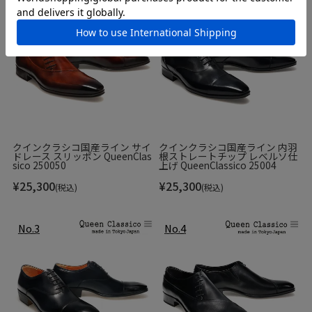
キャメル
▼特徴
軽量で履きやすく、長く付き合える一足です。リピーターの
方も多く、20年以上作り続けているロングセラーのボブソ
ンブランドの中でも代表するデザイン。履きこむほどに足に
馴染み、革の艶が増す、カジュアルシーンのマストアイテム
クインクラシコ国産ライン サイ
クインクラシコ国産ライン 内羽
ドレース スリッポン QueenClas
根ストレートチップ レベルソ仕
です。
sico 250050
上げ QueenClassico 25004
¥
25,300
¥
25,300
(税込)
(税込)
▼サイズ
24.5㎝
25.0㎝
25.5㎝
26.0㎝
26.5㎝
27.0㎝