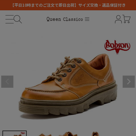
【平日10時までのご注文で即日出荷】サイズ交換・返品保証付き