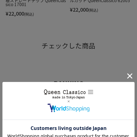
根ストレートチップ QueenClas
ルカット QueenClassico 62003
sico 17001
き心地を重視した上質で柔らかい革を使用しています。ボブソンなら
¥
22,000
(税込)
ではのハイクオリティな技術はもちろん、ビジネス・プライベートど
¥
22,000
(税込)
ちらにも合わせやすいデザインも魅力です。
チェックした商品
Item Information
▼ブランド
RANKING
Bobson / ボブソン
Made in Japan / 日本製
ビジネスシューズ
カジュアルシューズ
▼品番
スニーカー
4327icm
▼色