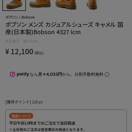
ボブソン / Bobson
ボブソン メンズ カジュアルシューズ キャメル 国
産(日本製)Bobson 4327 icm
商品番号
4327icm
¥
12,100
税込
なら
月々4,033円
から。分割手数料無料
[獲得ポイント]
220
pt
発送について
平日午前10時までのご注文で
当日発送
※土日祝のご注文は翌営業日の発送となります。