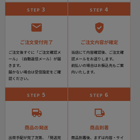
3
4
STEP
STEP
ご注文受付完了
ご注文内容が確定
ご注文後すぐに「ご注文確認メ
当店にて内容確認後、ご注文確
Color Variation
ール」（自動返信メール）が届
認メールをお送りします。
きます。
前払いの場合はお振込先もご案
届かない場合は受信設定をご確
内いたします。
認ください。
5
6
STEP
STEP
商品の発送
商品到着
出荷手配が完了次第、「発送完
商品到着後、まずは内容・サイ