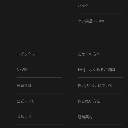
バッグ
ブラック/ブラック
PALLADIUM
ケア用品・小物
History
1920年、パラディウムは航空機のタイヤを製造する会社としてフラン
スで創業。
トピックス
初めての方へ
大空を征服し世界を発見しようという大いなる探検から、パラディウ
ムの歴史は始まりました。
NEWS
FAQ｜よくあるご質問
会員登録
修理/リペアについて
Item Information
公式アプリ
お支払い方法
▼ブランド
メルマガ
店舗案内