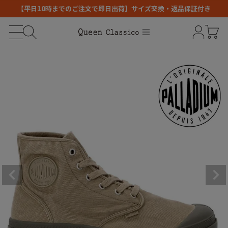
【平日10時までのご注文で即日出荷】サイズ交換・返品保証付き