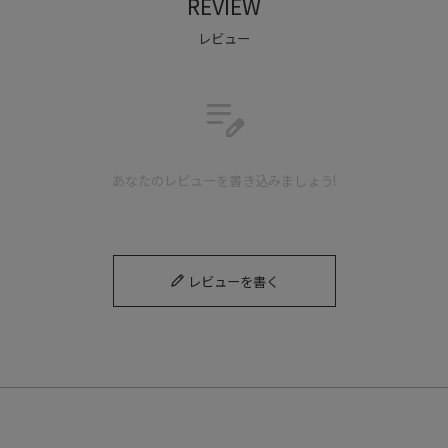
REVIEW
レビュー
edit_note
パンパハイ
PAMPA HI
あなたのレビューを書き込みましょう!
パラディウムを象徴する「PAMPA」シリーズを復刻したアーカイブモ
デル。
レビューを書く
Detail