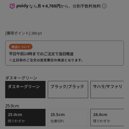
なら
月々4,766円
から。分割手数料無料
[獲得ポイント]
260
pt
発送について
平日午前10時までのご注文で
当日発送
※土日祝のご注文は翌営業日の発送となります。
ダスキーグリーン
ダスキーグリーン
ブラック/ブラック
サハラ/サファリ
25.0cm
25.0cm
25.5cm
26.0cm
残りわずか
在庫切れ
残りわずか