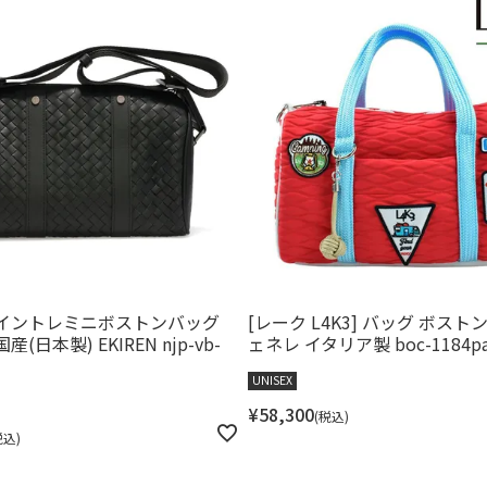
 イントレミニボストンバッグ
[レーク L4K3] バッグ ボスト
(日本製) EKIREN njp-vb-
ェネレ イタリア製 boc-1184p
UNISEX
¥
58,300
税込
税込