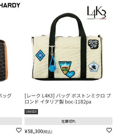
バッグ
[レーク L4K3] バッグ ボストンミクロ ブ
ロンド イタリア製 boc-1182pa
UNISEX
在庫切れ
¥
58,300
税込