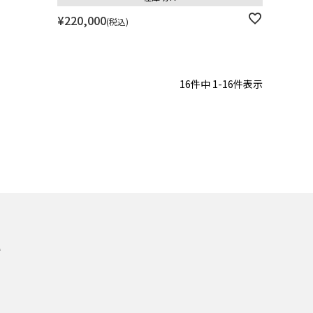
¥
220,000
税込
16
件中
1
-
16
件表示
れ